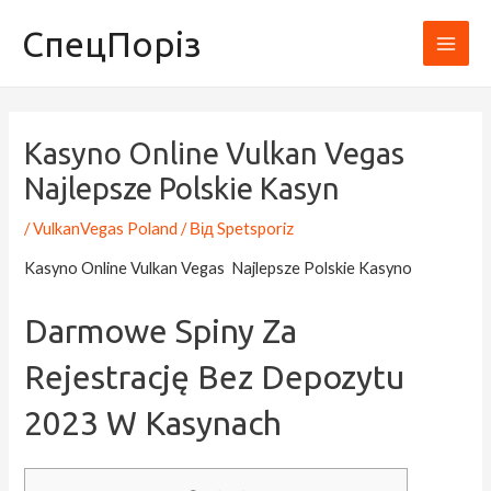
Перейти
Навігація
Main
СпецПоріз
до
по
Men
вмісту
запису
Kasyno Online Vulkan Vegas ️
Najlepsze Polskie Kasyn
/
VulkanVegas Poland
/ Від
Spetsporiz
Kasyno Online Vulkan Vegas ️ Najlepsze Polskie Kasyno
Darmowe Spiny Za
Rejestrację Bez Depozytu
2023 W Kasynach