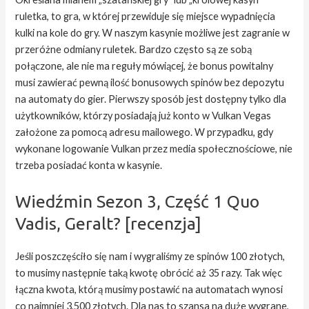
ruletka, to gra, w której przewiduje się miejsce wypadnięcia
kulki na kole do gry. W naszym kasynie możliwe jest zagranie w
przeróżne odmiany ruletek. Bardzo często są ze sobą
połączone, ale nie ma reguły mówiącej, że bonus powitalny
musi zawierać pewną ilość bonusowych spinów bez depozytu
na automaty do gier. Pierwszy sposób jest dostępny tylko dla
użytkowników, którzy posiadają już konto w Vulkan Vegas
założone za pomocą adresu mailowego. W przypadku, gdy
wykonane logowanie Vulkan przez media społecznościowe, nie
trzeba posiadać konta w kasynie.
Wiedźmin Sezon 3, Część 1 Quo
Vadis, Geralt? [recenzja]
Jeśli poszczęściło się nam i wygraliśmy ze spinów 100 złotych,
to musimy następnie taką kwotę obrócić aż 35 razy. Tak więc
łączna kwota, którą musimy postawić na automatach wynosi
co najmniej 3,500 złotych. Dla nas to szansa na duże wygrane,