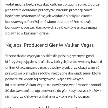
wpłat można będzie uzyskać całkiem porządną sumę. Dobrze
jest zatem dokładnie przeczytać warunki promocji zanim
będziemy zastanawiać się, jak wypłacić pieniądze z konta
bonusowego. Poniżej omówione zostaną różne rodzaje
bonusów w postaci darmowych spinów, które gracze mogą
otrzymać w kasynach online.
Najlepsi Producenci Gier W Vulkan Vegas
Strona działa w języku polskim dla polskojęzycznych gości,
którzy znajdują się w krajach, w których jest dozwolony hazard
online. Gracz może poznać dowolny tytuł, przy okazji wygrać
prawdziwe pieniądze i zdobyć niezbędne doświadczenie, które
pomoże mu w dalszej rozgrywce. Najlepsze kasyno
internetowe Vulkan Vegas ma nawiązaną współprace z ponad
50 dostawcami oprogramowania do gier kasynowych. Każdy z
nich tworzy ciekawe i unikalne gry, które warto poznać.