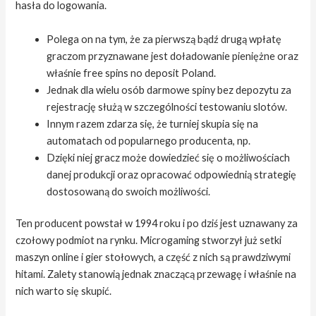
hasła do logowania.
Polega on na tym, że za pierwszą bądź drugą wpłatę
graczom przyznawane jest doładowanie pieniężne oraz
właśnie free spins no deposit Poland.
Jednak dla wielu osób darmowe spiny bez depozytu za
rejestrację służą w szczególności testowaniu slotów.
Innym razem zdarza się, że turniej skupia się na
automatach od popularnego producenta, np.
Dzięki niej gracz może dowiedzieć się o możliwościach
danej produkcji oraz opracować odpowiednią strategię
dostosowaną do swoich możliwości.
Ten producent powstał w 1994 roku i po dziś jest uznawany za
czołowy podmiot na rynku. Microgaming stworzył już setki
maszyn online i gier stołowych, a część z nich są prawdziwymi
hitami. Zalety stanowią jednak znaczącą przewagę i właśnie na
nich warto się skupić.