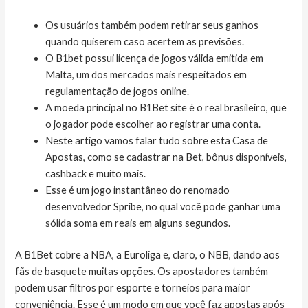
Os usuários também podem retirar seus ganhos
quando quiserem caso acertem as previsões.
O B1bet possui licença de jogos válida emitida em
Malta, um dos mercados mais respeitados em
regulamentação de jogos online.
A moeda principal no B1Bet site é o real brasileiro, que
o jogador pode escolher ao registrar uma conta.
Neste artigo vamos falar tudo sobre esta Casa de
Apostas, como se cadastrar na Bet, bônus disponíveis,
cashback e muito mais.
Esse é um jogo instantâneo do renomado
desenvolvedor Spribe, no qual você pode ganhar uma
sólida soma em reais em alguns segundos.
A B1Bet cobre a NBA, a Euroliga e, claro, o NBB, dando aos
fãs de basquete muitas opções. Os apostadores também
podem usar filtros por esporte e torneios para maior
conveniência. Esse é um modo em que você faz apostas após