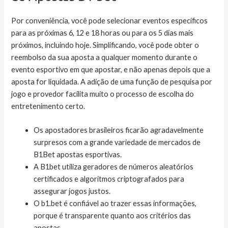
Por conveniência, você pode selecionar eventos específicos
para as próximas 6, 12 e 18 horas ou para os 5 dias mais
próximos, incluindo hoje. Simplificando, você pode obter o
reembolso da sua aposta a qualquer momento durante o
evento esportivo em que apostar, e não apenas depois que a
aposta for liquidada. A adição de uma função de pesquisa por
jogo e provedor facilita muito o processo de escolha do
entretenimento certo.
Os apostadores brasileiros ficarão agradavelmente
surpresos com a grande variedade de mercados de
B1Bet apostas esportivas.
A B1bet utiliza geradores de números aleatórios
certificados e algoritmos criptografados para
assegurar jogos justos.
O b1.bet é confiável ao trazer essas informações,
porque é transparente quanto aos critérios das
apostas.