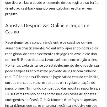
que tiverem lucro desde o momento de seu registro só terão
direito ao cashback quando seus cálculos resultarem em
prejuízo.
Apostas Desportivas Online e Jogos de
Casino
Recentemente, a concorrência entre os cassinos on-line
aumentou drasticamente. No entanto, apesar do domínio da
rede global de estabelecimentos de jogos de azar, o cassino
on-line B1Bet se destaca favoravelmente em relação a eles.
Portanto, cada visitante do estabelecimento de jogos de azar
pode sempre tirar o máximo proveito de jogar com dinheiro
real. O B1bet possui licença de jogos válida emitida em Malta,
um dos mercados mais respeitados em regulamentação de
jogos online. No mundo competitivo das apostas esportivas, a
B1Bet vem fazendo ondas como uma das casas de apostas
emergentes no Brasil. O JetX também é um jogo de apostas
instantâneas que apresenta uma mecânica exclusiva em que