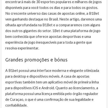
encontrará mais de 30 esportes populares e milhares de jogos
disponíveis para você todos os dias e para todos os gostos.
No crescente universo das casas de apostas online, a B1Bet
vem ganhando destaque no Brasil. Neste artigo, daremos uma
olhada aprofundada na B1Bet e a compararemos com alguns
dos outros gigantes do setor. 1Bet é uma plataforma de jogo
bem conhecida que oferece apostas desportivas e uma
experiência de jogo inesquecíveis para toda a gente que
resolva experimentar.
Grandes promoções e bónus
A B1bet possui uma interface moderna e elegante otimizada
para desktop e dispositivos móveis. A casa de apostas
esportivas também tem um aplicativo móvel de primeira linha
para dispositivos iOS e Android. Quanto ao licenciamento, a
plataforma possui uma licença emitida pelo órgão regulador
de Curaçao, o que é uma confirmação de sua legalidade e
confiabilidade.