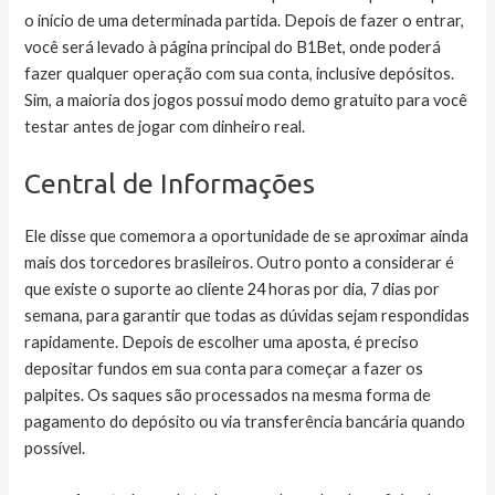
o início de uma determinada partida. Depois de fazer o entrar,
você será levado à página principal do B1Bet, onde poderá
fazer qualquer operação com sua conta, inclusive depósitos.
Sim, a maioria dos jogos possui modo demo gratuito para você
testar antes de jogar com dinheiro real.
Central de Informações
Ele disse que comemora a oportunidade de se aproximar ainda
mais dos torcedores brasileiros. Outro ponto a considerar é
que existe o suporte ao cliente 24 horas por dia, 7 dias por
semana, para garantir que todas as dúvidas sejam respondidas
rapidamente. Depois de escolher uma aposta, é preciso
depositar fundos em sua conta para começar a fazer os
palpites. Os saques são processados na mesma forma de
pagamento do depósito ou via transferência bancária quando
possível.