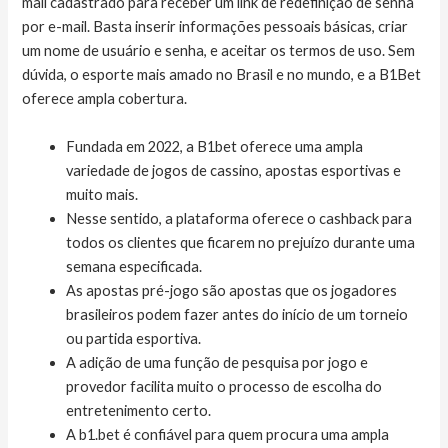
mail cadastrado para receber um link de redefinição de senha
por e-mail. Basta inserir informações pessoais básicas, criar
um nome de usuário e senha, e aceitar os termos de uso. Sem
dúvida, o esporte mais amado no Brasil e no mundo, e a B1Bet
oferece ampla cobertura.
Fundada em 2022, a B1bet oferece uma ampla
variedade de jogos de cassino, apostas esportivas e
muito mais.
Nesse sentido, a plataforma oferece o cashback para
todos os clientes que ficarem no prejuízo durante uma
semana especificada.
As apostas pré-jogo são apostas que os jogadores
brasileiros podem fazer antes do início de um torneio
ou partida esportiva.
A adição de uma função de pesquisa por jogo e
provedor facilita muito o processo de escolha do
entretenimento certo.
A b1.bet é confiável para quem procura uma ampla