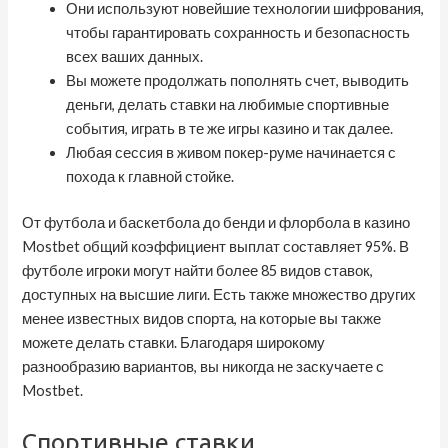
Они используют новейшие технологии шифрования,
чтобы гарантировать сохранность и безопасность
всех ваших данных.
Вы можете продолжать пополнять счет, выводить
деньги, делать ставки на любимые спортивные
события, играть в те же игры казино и так далее.
Любая сессия в живом покер-руме начинается с
похода к главной стойке.
От футбола и баскетбола до бенди и флорбола в казино
Mostbet общий коэффициент выплат составляет 95%. В
футболе игроки могут найти более 85 видов ставок,
доступных на высшие лиги. Есть также множество других
менее известных видов спорта, на которые вы также
можете делать ставки. Благодаря широкому
разнообразию вариантов, вы никогда не заскучаете с
Mostbet.
Спортивные ставки