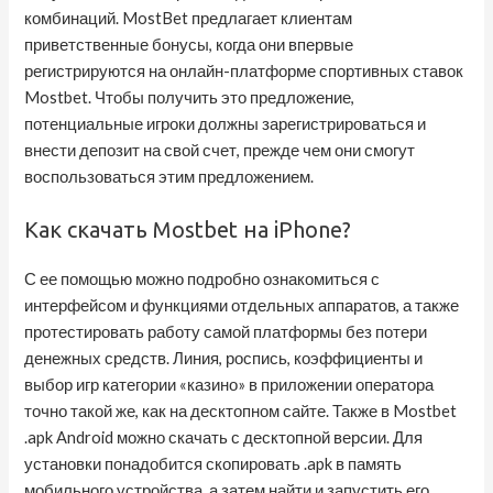
комбинаций. MostBet предлагает клиентам
приветственные бонусы, когда они впервые
регистрируются на онлайн-платформе спортивных ставок
Mostbet. Чтобы получить это предложение,
потенциальные игроки должны зарегистрироваться и
внести депозит на свой счет, прежде чем они смогут
воспользоваться этим предложением.
Как скачать Mostbet на iPhone?
С ее помощью можно подробно ознакомиться с
интерфейсом и функциями отдельных аппаратов, а также
протестировать работу самой платформы без потери
денежных средств. Линия, роспись, коэффициенты и
выбор игр категории «казино» в приложении оператора
точно такой же, как на десктопном сайте. Также в Mostbet
.apk Android можно скачать с десктопной версии. Для
установки понадобится скопировать .apk в память
мобильного устройства, а затем найти и запустить его