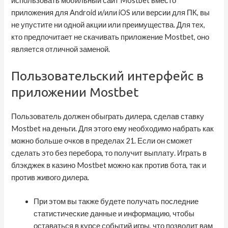
использовать мобильный сайт Mostbet вместо
приложения для Android и/или iOS или версии для ПК, вы
не упустите ни одной акции или преимущества. Для тех,
кто предпочитает не скачивать приложение Mostbet, оно
является отличной заменой.
Пользовательский интерфейс в
приложении Mostbet
Пользователь должен обыграть дилера, сделав ставку
Mostbet на деньги. Для этого ему необходимо набрать как
можно больше очков в пределах 21. Если он сможет
сделать это без перебора, то получит выплату. Играть в
блэкджек в казино Mostbet можно как против бота, так и
против живого дилера.
При этом вы также будете получать последние
статистические данные и информацию, чтобы
оставаться в курсе событий игры, что позволит вам