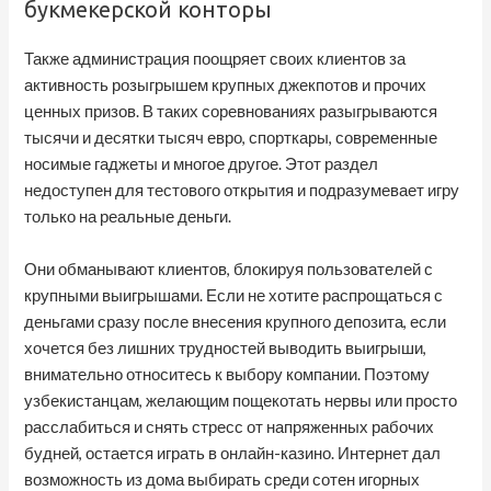
букмекерской конторы
Также администрация поощряет своих клиентов за
активность розыгрышем крупных джекпотов и прочих
ценных призов. В таких соревнованиях разыгрываются
тысячи и десятки тысяч евро, спорткары, современные
носимые гаджеты и многое другое. Этот раздел
недоступен для тестового открытия и подразумевает игру
только на реальные деньги.
Они обманывают клиентов, блокируя пользователей с
крупными выигрышами. Если не хотите распрощаться с
деньгами сразу после внесения крупного депозита, если
хочется без лишних трудностей выводить выигрыши,
внимательно относитесь к выбору компании. Поэтому
узбекистанцам, желающим пощекотать нервы или просто
расслабиться и снять стресс от напряженных рабочих
будней, остается играть в онлайн-казино. Интернет дал
возможность из дома выбирать среди сотен игорных