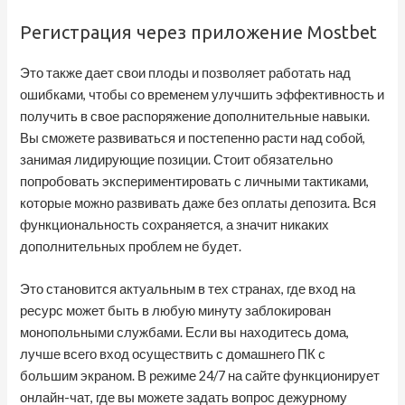
Регистрация через приложение Mostbet
Это также дает свои плоды и позволяет работать над
ошибками, чтобы со временем улучшить эффективность и
получить в свое распоряжение дополнительные навыки.
Вы сможете развиваться и постепенно расти над собой,
занимая лидирующие позиции. Стоит обязательно
попробовать экспериментировать с личными тактиками,
которые можно развивать даже без оплаты депозита. Вся
функциональность сохраняется, а значит никаких
дополнительных проблем не будет.
Это становится актуальным в тех странах, где вход на
ресурс может быть в любую минуту заблокирован
монопольными службами. Если вы находитесь дома,
лучше всего вход осуществить с домашнего ПК с
большим экраном. В режиме 24/7 на сайте функционирует
онлайн-чат, где вы можете задать вопрос дежурному