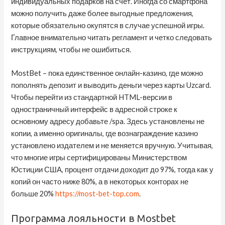
индивидуальных подарков на счет. Иногда со смартфона
можно получить даже более выгодные предложения,
которые обязательно окупятся в случае успешной игры.
Главное внимательно читать регламент и четко следовать
инструкциям, чтобы не ошибиться.
MostBet – пока единственное онлайн-казино, где можно
пополнять депозит и выводить деньги через карты Uzcard.
Чтобы перейти из стандартной HTML-версии в
одностраничный интерфейс в адресной строке к
основному адресу добавьте /spa. Здесь установлены не
копии, а именно оригиналы, где вознаграждение казино
установлено издателем и не меняется вручную. Учитывая,
что многие игры сертифицированы Министерством
Юстиции США, процент отдачи доходит до 97%, тогда как у
копий он часто ниже 80%, а в некоторых конторах не
больше 20%
https://most-bet-top.com
.
Программа лояльности в Mostbet