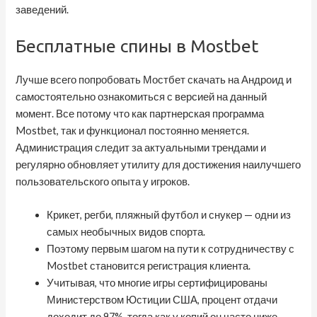
заведений.
Бесплатные спины в Mostbet
Лучше всего попробовать Мостбет скачать на Андроид и
самостоятельно ознакомиться с версией на данный
момент. Все потому что как партнерская программа
Mostbet, так и функционал постоянно меняется.
Администрация следит за актуальными трендами и
регулярно обновляет утилиту для достижения наилучшего
пользовательского опыта у игроков.
Крикет, регби, пляжный футбол и снукер — одни из
самых необычных видов спорта.
Поэтому первым шагом на пути к сотрудничеству с
Mostbet становится регистрация клиента.
Учитывая, что многие игры сертифицированы
Министерством Юстиции США, процент отдачи
доходит до 97%, тогда как у копий он часто ниже