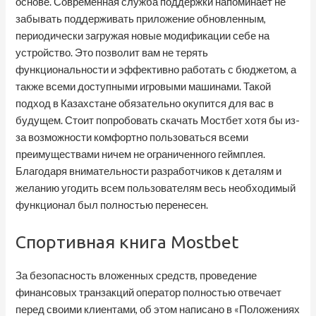
основе. Современная служба поддержки напоминает не
забывать поддерживать приложение обновленным,
периодически загружая новые модификации себе на
устройство. Это позволит вам не терять
функциональности и эффективно работать с бюджетом, а
также всеми доступными игровыми машинами. Такой
подход в Казахстане обязательно окупится для вас в
будущем. Стоит попробовать скачать Мостбет хотя бы из-
за возможности комфортно пользоваться всеми
преимуществами ничем не ограниченного геймплея.
Благодаря внимательности разработчиков к деталям и
желанию угодить всем пользователям весь необходимый
функционал был полностью перенесен.
Спортивная книга Mostbet
За безопасность вложенных средств, проведение
финансовых транзакций оператор полностью отвечает
перед своими клиентами, об этом написано в «Положениях