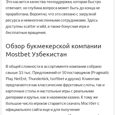
Это касается качества техподдержки, которая быстро
отвечает, но глубина вопроса может быть до конца не
проработана. Вероятно, что это связано с загрузкой
ресурса и немногочисленными сотрудниками. Здесь
доступны scatter и wild, а также бонусная игра и
бесплатные вращения.
Обзор букмекерской компании
Mostbet Узбекистан
В общей сложности в ассортименте компании собрано
свыше 3,5 тыс. Предложений от 50 поставщиков (Pragmatic
Play, NetEnt, Thunderkick, Isoftbet и других). Клиентам
предлагаются как классические фруктовые слоты, так и
карточные столы и настольные игры с реальными
дилерами и крупье, как в наземном казино. К тому же
большое число игроков старается скачать Мостбет с
официального сайта еще и для получения