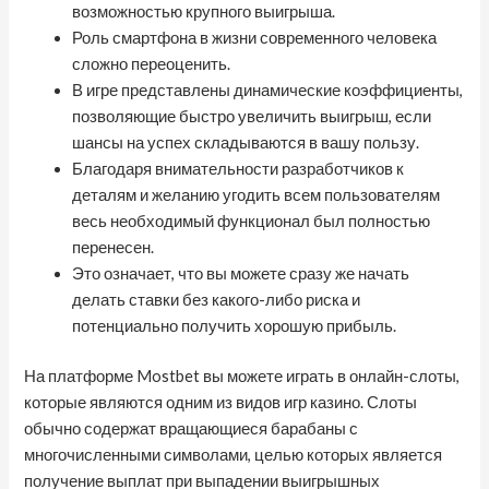
возможностью крупного выигрыша.
Роль смартфона в жизни современного человека
сложно переоценить.
В игре представлены динамические коэффициенты,
позволяющие быстро увеличить выигрыш, если
шансы на успех складываются в вашу пользу.
Благодаря внимательности разработчиков к
деталям и желанию угодить всем пользователям
весь необходимый функционал был полностью
перенесен.
Это означает, что вы можете сразу же начать
делать ставки без какого-либо риска и
потенциально получить хорошую прибыль.
На платформе Mostbet вы можете играть в онлайн-слоты,
которые являются одним из видов игр казино. Слоты
обычно содержат вращающиеся барабаны с
многочисленными символами, целью которых является
получение выплат при выпадении выигрышных