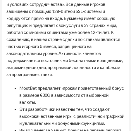
и условиях сотрудничества». Все данные игроков
защищены с помощью 128-битной SSL-системы и
кодируются прямо на входе. Букмекер имеет хорошую
репутацию и предлагает свои услуги в 39 странах мира,
работая со многими клиентами уже более 12-ти лет. К
сожалению, в нашей стране сделки по ставкам являются
частью игорного бизнеса, запрещенного на
законодательном уровне. Активность клиентов
поддерживается постоянными бесплатными вращениями,
акциями одного дня, программой лояльности и кэшбэком
за проигранные ставки.
MostBet предлагает игрокам приветственный бонус
в размере €300, в зависимости от выбранной
валюты.
Эти разработчики известны тем, что создают
высококачественные игры с реалистичной графикой
и увлекательными бонусными функциями.
Вывод денег за 5 минут, бонусы на первый депозит,