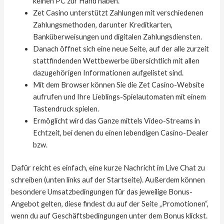
keinen PC zur Hand haben.
Zet Casino unterstützt Zahlungen mit verschiedenen
Zahlungsmethoden, darunter Kreditkarten,
Banküberweisungen und digitalen Zahlungsdiensten.
Danach öffnet sich eine neue Seite, auf der alle zurzeit
stattfindenden Wettbewerbe übersichtlich mit allen
dazugehörigen Informationen aufgelistet sind.
Mit dem Browser können Sie die Zet Casino-Website
aufrufen und Ihre Lieblings-Spielautomaten mit einem
Tastendruck spielen.
Ermöglicht wird das Ganze mittels Video-Streams in
Echtzeit, bei denen du einen lebendigen Casino-Dealer
bzw.
Dafür reicht es einfach, eine kurze Nachricht im Live Chat zu
schreiben (unten links auf der Startseite). Außerdem können
besondere Umsatzbedingungen für das jeweilige Bonus-
Angebot gelten, diese findest du auf der Seite „Promotionen“,
wenn du auf Geschäftsbedingungen unter dem Bonus klickst.