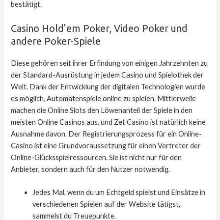
bestätigt.
Casino Hold’em Poker, Video Poker und
andere Poker-Spiele
Diese gehören seit ihrer Erfindung von einigen Jahrzehnten zu
der Standard-Ausrüstung in jedem Casino und Spielothek der
Welt. Dank der Entwicklung der digitalen Technologien wurde
es möglich, Automatenspiele online zu spielen. Mittlerweile
machen die Online Slots den Löwenanteil der Spiele in den
meisten Online Casinos aus, und Zet Casino ist natürlich keine
Ausnahme davon. Der Registrierungsprozess für ein Online-
Casino ist eine Grundvoraussetzung für einen Vertreter der
Online-Glücksspielressourcen. Sie ist nicht nur für den
Anbieter, sondern auch für den Nutzer notwendig.
Jedes Mal, wenn du um Echtgeld spielst und Einsätze in
verschiedenen Spielen auf der Website tätigst,
sammelst du Treuepunkte.