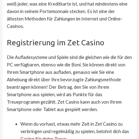
weiß jeder, was eine Kreditkarte ist, und hat mindestens eine
davon in seinem Portemonnaie stecken. Es ist eine der
ältesten Methoden für Zahlungen im Internet und Online-
Casinos.
Registrierung im Zet Casino
Die Aufladesysteme und Spiele sind die gleichen wie die für den
PC verfügbaren, ebenso wie die Boni. Sie können direkt von
Ihrem Smartphone aus aufladen, genauso wie Sie eine
Abhebung direkt über Ihre bevorzugte Zahlungsmethode
beantragen können! Der Betrag, den Sie von Ihrem
Smartphone aus spielen, wird als Punkte für das
Treueprogramm gezählt. Zet Casino kann auch von Ihrem
Smartphone oder Tablet aus gespielt werden.
Wenn du vorhast, etwas mehr Zeit in Zet Casino zu
verbringen und regelmäßig zu spielen, belohnt dich das
Casino für deine Treue.