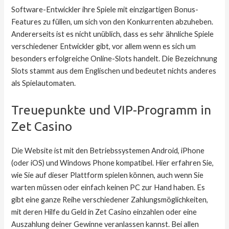
Software-Entwickler ihre Spiele mit einzigartigen Bonus-
Features zu füllen, um sich von den Konkurrenten abzuheben.
Andererseits ist es nicht unüblich, dass es sehr ähnliche Spiele
verschiedener Entwickler gibt, vor allem wenn es sich um
besonders erfolgreiche Online-Slots handelt. Die Bezeichnung
Slots stammt aus dem Englischen und bedeutet nichts anderes
als Spielautomaten.
Treuepunkte und VIP-Programm in
Zet Casino
Die Website ist mit den Betriebssystemen Android, iPhone
(oder iOS) und Windows Phone kompatibel. Hier erfahren Sie,
wie Sie auf dieser Plattform spielen können, auch wenn Sie
warten müssen oder einfach keinen PC zur Hand haben. Es
gibt eine ganze Reihe verschiedener Zahlungsmöglichkeiten,
mit deren Hilfe du Geld in Zet Casino einzahlen oder eine
Auszahlung deiner Gewinne veranlassen kannst. Bei allen