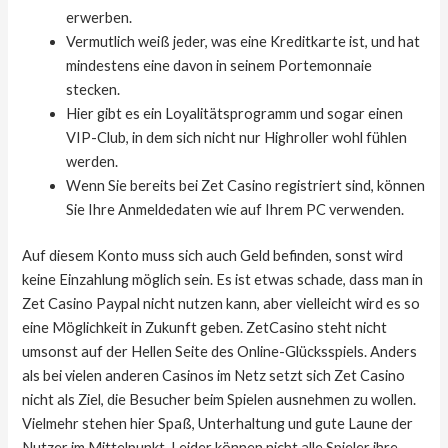
erwerben.
Vermutlich weiß jeder, was eine Kreditkarte ist, und hat
mindestens eine davon in seinem Portemonnaie
stecken.
Hier gibt es ein Loyalitätsprogramm und sogar einen
VIP-Club, in dem sich nicht nur Highroller wohl fühlen
werden.
Wenn Sie bereits bei Zet Casino registriert sind, können
Sie Ihre Anmeldedaten wie auf Ihrem PC verwenden.
Auf diesem Konto muss sich auch Geld befinden, sonst wird
keine Einzahlung möglich sein. Es ist etwas schade, dass man in
Zet Casino Paypal nicht nutzen kann, aber vielleicht wird es so
eine Möglichkeit in Zukunft geben. ZetCasino steht nicht
umsonst auf der Hellen Seite des Online-Glücksspiels. Anders
als bei vielen anderen Casinos im Netz setzt sich Zet Casino
nicht als Ziel, die Besucher beim Spielen ausnehmen zu wollen.
Vielmehr stehen hier Spaß, Unterhaltung und gute Laune der
Nutzer im Mittelpunkt. Leider können nicht alle Spieler ihre