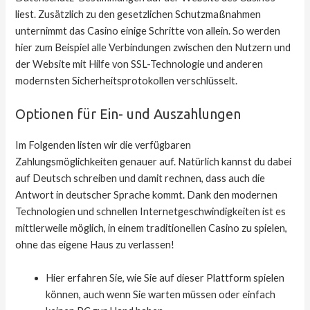
liest. Zusätzlich zu den gesetzlichen Schutzmaßnahmen
unternimmt das Casino einige Schritte von allein. So werden
hier zum Beispiel alle Verbindungen zwischen den Nutzern und
der Website mit Hilfe von SSL-Technologie und anderen
modernsten Sicherheitsprotokollen verschlüsselt.
Optionen für Ein- und Auszahlungen
Im Folgenden listen wir die verfügbaren
Zahlungsmöglichkeiten genauer auf. Natürlich kannst du dabei
auf Deutsch schreiben und damit rechnen, dass auch die
Antwort in deutscher Sprache kommt. Dank den modernen
Technologien und schnellen Internetgeschwindigkeiten ist es
mittlerweile möglich, in einem traditionellen Casino zu spielen,
ohne das eigene Haus zu verlassen!
Hier erfahren Sie, wie Sie auf dieser Plattform spielen
können, auch wenn Sie warten müssen oder einfach