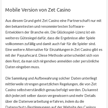
Mobile Version von Zet Casino
Aus diesem Grund geht Zet Casino eine Partnerschaft nur mit
den bekanntesten und renommiertesten Software-
Entwicklern der Branche ein. Die Glücksspiel-Lizenz ist ein
weiteres Gütesiegel dafür, dass die Ergebnisse aller Spiele
vollkommen zufällig und damit auch fair für die Spieler sind.
Eine weitere Alternative für Einzahlungen in Zet Casino gibt es
mit der Paysafecard. Diese Methode unterscheidet sich von
dem Rest, da man sich nirgendwo anmelden oder persönliche
Daten eingeben muss.
Die Sammlung und Aufbewahrung solcher Daten unterliegt
mittlerweile strengen gesetzlichen Regelungen, die von Zet
Casino selbstverständlich genau befolgt werden. Du kannst
dich jederzeit selber davon vergewissern und mehr Details
über die Datenverarbeitung erfahren, indem du die
Datenschutz-Bestimmungen auf der Website des Casinos