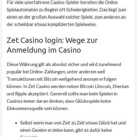
Für viele unerfahrene Casino-Spieler bereiten die Online
Spielautomaten zu Beginn oft Schwierigkeiten. Das liegt zum
einen an der großen Auswahl solcher Spiele, zum anderen an
der scheinbar etwas komplizierten Spielweise.
Zet Casino login: Wege zur
Anmeldung im Casino
Diese Währung gilt als absolut sicher und wird zunehmend
populär bei Online-Zahlungen, unter anderem weil
Transaktionen mit Bitcoin weitgehend anonym erfolgen
können. In Zet Casino werden neben Bitcoin Litecoin, Eherium
und Ripple akzeptiert. Generell sollte man beim Spielen in
Casinos immer daran denken, dass Glücksspiele keine
Einkommensquelle sein können.
Selbst wenn man von Zeit zu Zeit etwas Glück hat und
einen Gewinn erzielen kann, gibt es dafür keine