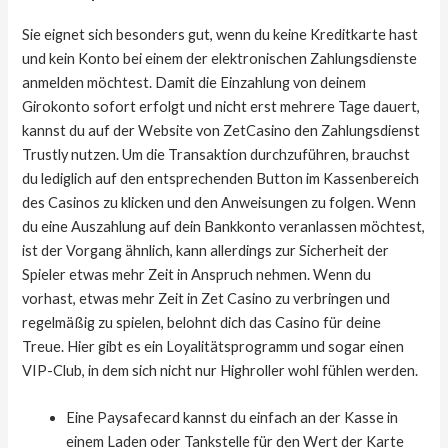
Sie eignet sich besonders gut, wenn du keine Kreditkarte hast
und kein Konto bei einem der elektronischen Zahlungsdienste
anmelden möchtest. Damit die Einzahlung von deinem
Girokonto sofort erfolgt und nicht erst mehrere Tage dauert,
kannst du auf der Website von ZetCasino den Zahlungsdienst
Trustly nutzen. Um die Transaktion durchzuführen, brauchst
du lediglich auf den entsprechenden Button im Kassenbereich
des Casinos zu klicken und den Anweisungen zu folgen. Wenn
du eine Auszahlung auf dein Bankkonto veranlassen möchtest,
ist der Vorgang ähnlich, kann allerdings zur Sicherheit der
Spieler etwas mehr Zeit in Anspruch nehmen. Wenn du
vorhast, etwas mehr Zeit in Zet Casino zu verbringen und
regelmäßig zu spielen, belohnt dich das Casino für deine
Treue. Hier gibt es ein Loyalitätsprogramm und sogar einen
VIP-Club, in dem sich nicht nur Highroller wohl fühlen werden.
Eine Paysafecard kannst du einfach an der Kasse in
einem Laden oder Tankstelle für den Wert der Karte