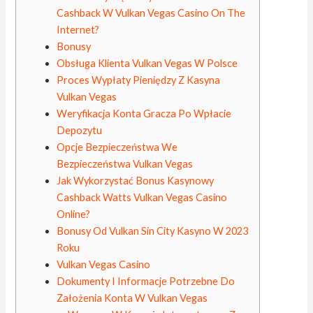
Cashback W Vulkan Vegas Casino On The
Internet?
Bonusy
Obsługa Klienta Vulkan Vegas W Polsce
Proces Wypłaty Pieniędzy Z Kasyna
Vulkan Vegas
Weryfikacja Konta Gracza Po Wpłacie
Depozytu
Opcje Bezpieczeństwa We
Bezpieczeństwa Vulkan Vegas
Jak Wykorzystać Bonus Kasynowy
Cashback Watts Vulkan Vegas Casino
Online?
Bonusy Od Vulkan Sin City Kasyno W 2023
Roku
Vulkan Vegas Casino
Dokumenty I Informacje Potrzebne Do
Założenia Konta W Vulkan Vegas