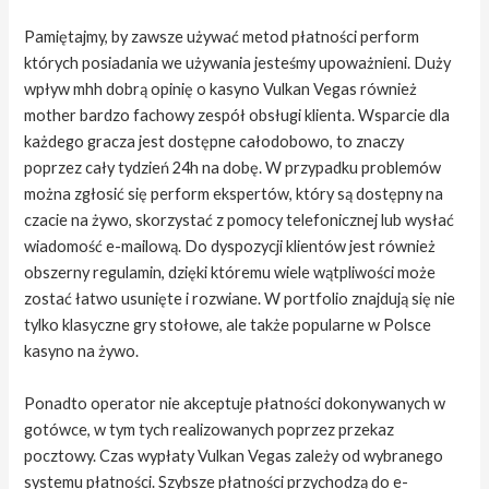
Pamiętajmy, by zawsze używać metod płatności perform
których posiadania we używania jesteśmy upoważnieni. Duży
wpływ mhh dobrą opinię o kasyno Vulkan Vegas również
mother bardzo fachowy zespół obsługi klienta. Wsparcie dla
każdego gracza jest dostępne całodobowo, to znaczy
poprzez cały tydzień 24h na dobę. W przypadku problemów
można zgłosić się perform ekspertów, który są dostępny na
czacie na żywo, skorzystać z pomocy telefonicznej lub wysłać
wiadomość e-mailową. Do dyspozycji klientów jest również
obszerny regulamin, dzięki któremu wiele wątpliwości może
zostać łatwo usunięte i rozwiane. W portfolio znajdują się nie
tylko klasyczne gry stołowe, ale także popularne w Polsce
kasyno na żywo.
Ponadto operator nie akceptuje płatności dokonywanych w
gotówce, w tym tych realizowanych poprzez przekaz
pocztowy. Czas wypłaty Vulkan Vegas zależy od wybranego
systemu płatności. Szybsze płatności przychodzą do e-