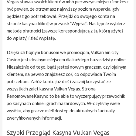
Vegas stawia swoich klientów mhh pierwszym miejscu i możesz
być pewien, że otrzymasz najwyższy poziom wsparcia, gdy
będziesz go potrzebował. Przejdź do swojego konta na
stronie kasyna i kliknij w przycisk ‘Wypłać’. Następnie wybierz
metodę płatności (zawsze korespondującą z tą, którą użyłeś
do wpłaty) i zleć wypłatę.
Dzięki ich hojnym bonusom we promocjom, Vulkan Sin city
Casino jest idealnym miejscem dla każdego hazardzisty online.
Niezależnie od tego, bądź jesteś nowym graczem, czy lojalnym
klientem, na pewno znajdziesz coś, co odpowiada Twoim
potrzebom. Załóż konto już dziś i zacznij korzystać ze
wszystkich zalet kasyna Vulkan Vegas. Strona
RenomowaneKasyno to be able to wyczerpujący przewodnik
po kasynach online i grach hazardowych. Włożyliśmy wiele
wysiłku, aby gracze mieli dostęp do aktualnych i actually
zweryfikowanych informacji.
Szybki Przegląd Kasyna Vulkan Vegas