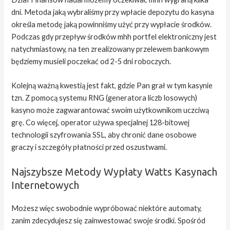
dni. Metoda jaką wybraliśmy przy wpłacie depozytu do kasyna
określa metodę jaką powinniśmy użyć przy wypłacie środków.
Podczas gdy przepływ środków mhh portfel elektroniczny jest
natychmiastowy, na ten zrealizowany przelewem bankowym
będziemy musieli poczekać od 2-5 dni roboczych.
Kolejną ważną kwestią jest fakt, gdzie Pan grał w tym kasynie
tzn. Z pomocą systemu RNG (generatora liczb losowych)
kasyno może zagwarantować swoim użytkownikom uczciwą
grę. Co więcej, operator używa specjalnej 128-bitowej
technologii szyfrowania SSL, aby chronić dane osobowe
graczy i szczegóły płatności przed oszustwami.
Najszybsze Metody Wypłaty Watts Kasynach
Internetowych
Możesz więc swobodnie wypróbować niektóre automaty,
zanim zdecydujesz się zainwestować swoje środki. Spośród