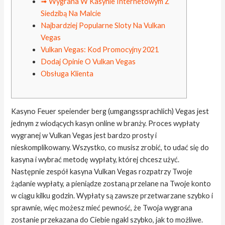
➟ Wygrana W Kasynie Internetowym Z
Siedzibą Na Malcie
Najbardziej Popularne Sloty Na Vulkan
Vegas
Vulkan Vegas: Kod Promocyjny 2021
Dodaj Opinie O Vulkan Vegas
Obsługa Klienta
Kasyno Feuer speiender berg (umgangssprachlich) Vegas jest
jednym z wiodących kasyn online w branży. Proces wypłaty
wygranej w Vulkan Vegas jest bardzo prosty i
nieskomplikowany. Wszystko, co musisz zrobić, to udać się do
kasyna i wybrać metodę wypłaty, której chcesz użyć.
Następnie zespół kasyna Vulkan Vegas rozpatrzy Twoje
żądanie wypłaty, a pieniądze zostaną przelane na Twoje konto
w ciągu kilku godzin. Wypłaty są zawsze przetwarzane szybko i
sprawnie, więc możesz mieć pewność, że Twoja wygrana
zostanie przekazana do Ciebie ngakl szybko, jak to możliwe.