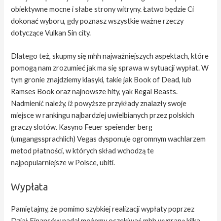
obiektywne mocne i słabe strony witryny. Łatwo będzie Ci
dokonać wyboru, gdy poznasz wszystkie ważne rzeczy
dotyczące Vulkan Sin city.
Dlatego też, skupmy się mhh najważniejszych aspektach, które
pomogą nam zrozumieć jak ma się sprawa w sytuacji wypłat. W
tym gronie znajdziemy klasyki, takie jak Book of Dead, lub
Ramses Book oraz najnowsze hity, yak Regal Beasts.
Nadmienić należy, iż powyższe przykłady znalazły swoje
miejsce w rankingu najbardziej uwielbianych przez polskich
graczy slotów. Kasyno Feuer speiender berg
(umgangssprachlich) Vegas dysponuje ogromnym wachlarzem
metod płatności, w których skład wchodzą te
najpopularniejsze w Polsce, ubiti.
Wypłata
Pamiętajmy, że pomimo szybkiej realizacji wypłaty poprzez
Dział Finansów nadal możemy oczekiwać mhh wygraną kilka