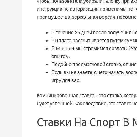
чтобы пользователи убирали галочку при вхо
инструкции по авторизации применимы не тол
преимущества, зеркальная версия, несомне
В течение 35 дней после получения б
Выплата рассчитывается путем сумм
В Mostbet мы стремимся создать без
опытом.
Подобно предматчевой ставке, опция 
Если вы не знаете, с чего начать, в
игру для вас.
Комбинированная ставка – это ставка, котор
будет успешной. Как следствие, эта ставка 
Ставки На Спорт В 