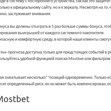
де в систему с постороннего устройства, так как это защити
ько к официальному сайту, но и к зеркалу. Несмотря на то, 
нно, заслуживает внимания.
онуса вы должны отыграть в 5 раз больше суммы бонуса, чтоб
ирования выигрышей от каждого системного накопителя.
опасную и комфортную среду, в которой наши клиенты смог
live-прогноза доступна только для предстоящих событий в 
оспользуйтесь удобной функцией поиска Mostbet или фильтром
ая охватывает несколько” “позиций одновременно. Только ес
несет определенный риск, но он может быть компенсирован, 
Mostbet