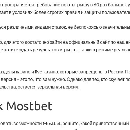
спространяется требование по отыгрышу в 60 раз больше с
ает в условиях более строгих правил и защиты пользовател
ся различными видами ставок, не беспокоясь о значительных
 для этого достаточно зайти на официальный сайт по нашей
 хотите ждать результатов игры, то ставки в режиме реальн
азделы казино и live-казино, которые запрещены в России.
 версия – это то, что вам нужно. Однако для тех, кто скучае
ельства, остается зеркальная версия.
к Mostbet
льзовать возможности Mostbet, решите, какой приветственный