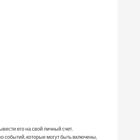
ывести его на свой личный счет.
о событий, которые могут быть включены,