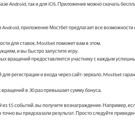
азе Android, так и для iOS. Приложение можно скачать беспла
 и Android, приложение Мостбет предлагает все возможности
ти для ставок, Mostbet поможет вам в этом.
циям, и вы быстро запустите игру.
тных вращений предоставляется участнику с каждым успешны
для регистрации и входа через сайт-зеркало, Mostbet гаран
вращений в 30 раз превышает сумму бонуса.
9 из 15 событий, вы получите вознаграждение. Например, есл
о точно вы предсказали результат. Просто следуйте приведе