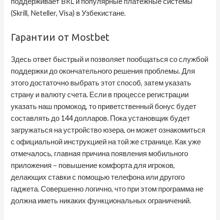
поддерживает BRL и популярные платежные системы
(Skrill, Neteller, Visa) в Узбекистане.
Гарантии от Mostbet
Здесь ответ быстрый и позволяет пообщаться со службой
поддержки до окончательного решения проблемы. Для
этого достаточно выбрать этот способ, затем указать
страну и валюту счета. Если в процессе регистрации
указать наш промокод, то приветственный бонус будет
составлять до 144 долларов. Пока установщик будет
загружаться на устройство юзера, он может ознакомиться
с официальной инструкцией на той же странице. Как уже
отмечалось, главная причина появления мобильного
приложения – повышение комфорта для игроков,
делающих ставки с помощью телефона или другого
гаджета. Совершенно логично, что при этом программа не
должна иметь никаких функциональных ограничений.