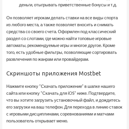
деньги, отыгрывать приветственные бонусы и т.д.
Он позволяет игрокам делать ставки на все виды спорта
из любого места, а также позволяет вносить и снимать
средства со своего счета. Оформлен под классический
раздел со слотами, где можно найти топовые игровые
автоматы, рекомендуемые игры и многое другое. Кроме
того, есть удобные фильтры, позволяющие сортировать
развлечения по жанрам или провайдерам.
Скриншоты приложения Mostbet
Нажмите кнопку “Скачать приложение” в шапке нашего
сайта или кнопку “Скачать для iOS” ниже. Подтвердите,
что вы хотите загрузить установочный файл, и дождитесь
его загрузки на ваш телефон. Для перехода в линию ставок
с игровыми дисциплинами, соревнованиями и матчами
пользователь открывает меню.