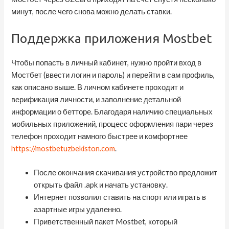
минут, после чего снова можно делать ставки.
Поддержка приложения Mostbet
Чтобы попасть в личный кабинет, нужно пройти вход в
Мостбет (ввести логин и пароль) и перейти в сам профиль,
как описано выше. В личном кабинете проходит и
верификация личности, и заполнение детальной
информации о бетторе. Благодаря наличию специальных
мобильных приложений, процесс оформления пари через
телефон проходит намного быстрее и комфортнее
https://mostbetuzbekiston.com
.
После окончания скачивания устройство предложит
открыть файл .apk и начать установку.
Интернет позволил ставить на спорт или играть в
азартные игры удаленно.
Приветственный пакет Mostbet, который