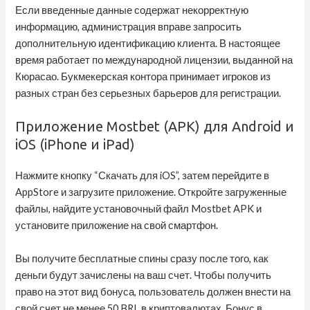
Если введенные данные содержат некорректную
информацию, администрация вправе запросить
дополнительную идентификацию клиента. В настоящее
время работает по международной лицензии, выданной на
Кюрасао. Букмекерская контора принимает игроков из
разных стран без серьезных барьеров для регистрации.
Приложение Mostbet (APK) для Android и
iOS (iPhone и iPad)
Нажмите кнопку “Скачать для iOS”, затем перейдите в
AppStore и загрузите приложение. Откройте загруженные
файлы, найдите установочный файл Mostbet APK и
установите приложение на свой смартфон.
Вы получите бесплатные спины сразу после того, как
деньги будут зачислены на ваш счет. Чтобы получить
право на этот вид бонуса, пользователь должен внести на
свой счет не менее 50 BRL в криптовалютах. Бонус в