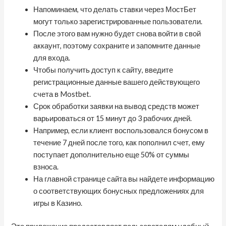
Напоминаем, что делать ставки через МостБет
могут только зарегистрированные пользователи.
После этого вам нужно будет снова войти в свой
аккаунт, поэтому сохраните и запомните данные
для входа.
Чтобы получить доступ к сайту, введите
регистрационные данные вашего действующего
счета в Mostbet.
Срок обработки заявки на вывод средств может
варьироваться от 15 минут до 3 рабочих дней.
Например, если клиент воспользовался бонусом в
течение 7 дней после того, как пополнил счет, ему
поступает дополнительно еще 50% от суммы
взноса.
На главной странице сайта вы найдете информацию
о соответствующих бонусных предложениях для
игры в Казино.