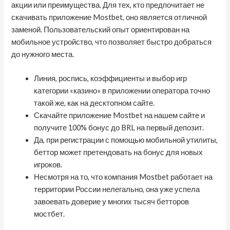
акции или преимущества. Для тех, кто предпочитает не
скачивать приложение Mostbet, оно является отличной
заменой. Пользовательский опыт ориентирован на
мобильное устройство, что позволяет быстро добраться
до нужного места.
Линия, роспись, коэффициенты и выбор игр
категории «казино» в приложении оператора точно
такой же, как на десктопном сайте.
Скачайте приложение Mostbet на нашем сайте и
получите 100% бонус до BRL на первый депозит.
Да, при регистрации с помощью мобильной утилиты,
беттор может претендовать на бонус для новых
игроков.
Несмотря на то, что компания Mostbet работает на
территории России нелегально, она уже успела
завоевать доверие у многих тысяч бетторов
мостбет.