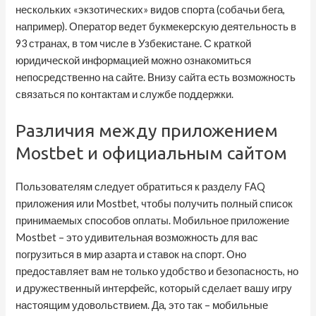
нескольких «экзотических» видов спорта (собачьи бега,
например). Оператор ведет букмекерскую деятельность в
93 странах, в том числе в Узбекистане. С краткой
юридической информацией можно ознакомиться
непосредственно на сайте. Внизу сайта есть возможность
связаться по контактам и службе поддержки.
Различия между приложением
Mostbet и официальным сайтом
Пользователям следует обратиться к разделу FAQ
приложения или Mostbet, чтобы получить полный список
принимаемых способов оплаты. Мобильное приложение
Mostbet – это удивительная возможность для вас
погрузиться в мир азарта и ставок на спорт. Оно
предоставляет вам не только удобство и безопасность, но
и дружественный интерфейс, который сделает вашу игру
настоящим удовольствием. Да, это так – мобильные