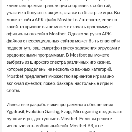
клиентам прямые трансляции спортивных событий,
участие в бонусных акциях, ставки на быстрые игры. Вы
можете найти APK-файл Mostbet в Интернете, если по
какой-то причине вы не можете скачать программу с
официального сайта Mostbet. Однако загрузка APK-
файлов с неофициальных сайтов может быть опасной и
подвергнуть ваш смартфон риску заражения вирусами и
вредоносными программами. В Mostbet вы можете
выбрать из широкого спектра различных игр казино,
которые разделены на несколько важных категорий.
Mostbet предлагает множество вариантов игр казино,
включая джекпот, покер, баккара, настольные игры и
слоты.
Известные разработчики программного обеспечения
Yggdrasil, Evolution Gaming, Ezugi, Microgaming предлагают
лучшие игры, доступные в Mostbet. Если вы решите
использовать мобильный сайт Mostbet BR, а не