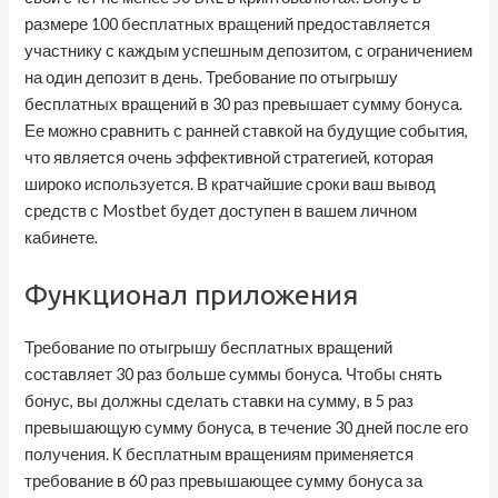
размере 100 бесплатных вращений предоставляется
участнику с каждым успешным депозитом, с ограничением
на один депозит в день. Требование по отыгрышу
бесплатных вращений в 30 раз превышает сумму бонуса.
Ее можно сравнить с ранней ставкой на будущие события,
что является очень эффективной стратегией, которая
широко используется. В кратчайшие сроки ваш вывод
средств с Mostbet будет доступен в вашем личном
кабинете.
Функционал приложения
Требование по отыгрышу бесплатных вращений
составляет 30 раз больше суммы бонуса. Чтобы снять
бонус, вы должны сделать ставки на сумму, в 5 раз
превышающую сумму бонуса, в течение 30 дней после его
получения. К бесплатным вращениям применяется
требование в 60 раз превышающее сумму бонуса за