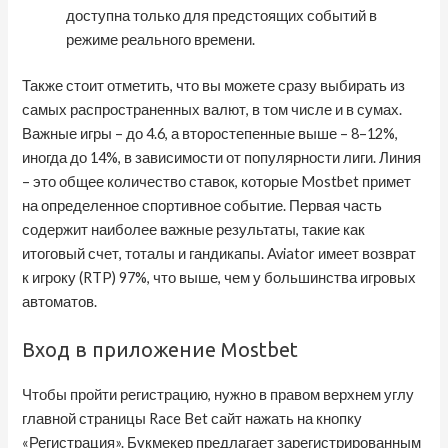
доступна только для предстоящих событий в
режиме реального времени.
Также стоит отметить, что вы можете сразу выбирать из
самых распространенных валют, в том числе и в сумах.
Важные игры – до 4.6, а второстепенные выше – 8–12%,
иногда до 14%, в зависимости от популярности лиги. Линия
– это общее количество ставок, которые Mostbet примет
на определенное спортивное событие. Первая часть
содержит наиболее важные результаты, такие как
итоговый счет, тоталы и гандикапы. Aviator имеет возврат
к игроку (RTP) 97%, что выше, чем у большинства игровых
автоматов.
Вход в приложение Mostbet
Чтобы пройти регистрацию, нужно в правом верхнем углу
главной страницы Race Bet сайт нажать на кнопку
«Регистрация». Букмекер предлагает зарегистрированным