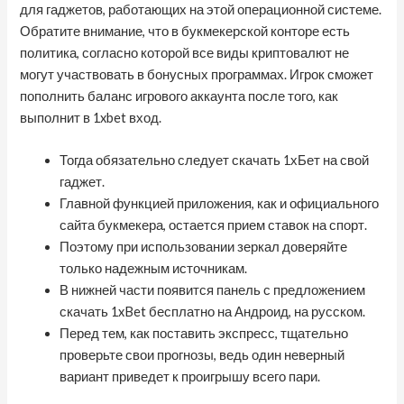
для гаджетов, работающих на этой операционной системе.
Обратите внимание, что в букмекерской конторе есть
политика, согласно которой все виды криптовалют не
могут участвовать в бонусных программах. Игрок сможет
пополнить баланс игрового аккаунта после того, как
выполнит в 1xbet вход.
Тогда обязательно следует скачать 1хБет на свой
гаджет.
Главной функцией приложения, как и официального
сайта букмекера, остается прием ставок на спорт.
Поэтому при использовании зеркал доверяйте
только надежным источникам.
В нижней части появится панель с предложением
скачать 1xBet бесплатно на Андроид, на русском.
Перед тем, как поставить экспресс, тщательно
проверьте свои прогнозы, ведь один неверный
вариант приведет к проигрышу всего пари.