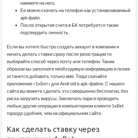
нажмите на него.
Ее можно скачать на телефон как устанавливаемый
apk файл.
После открытия счета в БК потребуется также
подтвердить личность.
Если вы хотите быстро создать аккаунт в компании и
начать делать ставки сразу после регистрации то
выбирайте способ через почту или телефон. Таким
образом вы заполните необходимую информацию и позже
останется добавить только имя. Тогда скачайте
приложение «1хБет» для Android в apk-файле. С нашего
сайта вы можете сделать это совершенно бесплатно, без
риска загрузить вирусы. Заключать пари и проводить
любые другие операции в компьютерном клиенте 1xBet
гораздо удобнее, чем на официальном сайте.
Как сделать ставку через