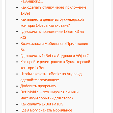
на Андроид…
Как сделать ставку через приложение
1xBet
Как вывести деньги из букмекерской
конторы 1xbet в Казахстане?
Где скачать приложение 1хБет КЗ на
iOS
Возможности Мобильного Приложения
Бк
Где скачать 1xBet на Андроид и Айфон?
Как пройти регистрацию в Букмекерской
конторе 1xBet
Чтобы скачать 1xBet kz на Андроид,
сделайте следующее:
Добавить программу
Bet Mobile — это широкая линия и
максимум событий для ставок
Как скачать 1xBet на IOS
Где я могу скачать мобильное