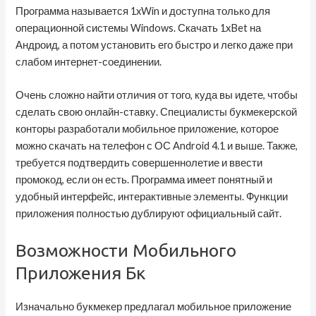
Программа называется 1xWin и доступна только для
операционной системы Windows. Скачать 1xBet на
Андроид, а потом установить его быстро и легко даже при
слабом интернет-соединении.
Очень сложно найти отличия от того, куда вы идете, чтобы
сделать свою онлайн-ставку. Специалисты букмекерской
конторы разработали мобильное приложение, которое
можно скачать на телефон с ОС Android 4.1 и выше. Также,
требуется подтвердить совершеннолетие и ввести
промокод, если он есть. Программа имеет понятный и
удобный интерфейс, интерактивные элементы. Функции
приложения полностью дублируют официальный сайт.
Возможности Мобильного
Приложения Бк
Изначально букмекер предлагал мобильное приложение