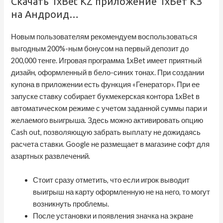
Скачать 1xBet KZ приложение 1хБет КЗ
на Андроид…
Новым пользователям рекомендуем воспользоваться
выгодным 200%-ным бонусом на первый депозит до
200,000 тенге. Игровая программа 1xBet имеет приятный
дизайн, оформленный в бело-синих тонах. При создании
купона в приложении есть функция «Генератор». При ее
запуске ставку собирает букмекерская контора 1xBet в
автоматическом режиме с учетом заданной суммы пари и
желаемого выигрыша. Здесь можно активировать опцию
Cash out, позволяющую забрать выплату не дожидаясь
расчета ставки. Google не размещает в магазине софт для
азартных развлечений.
Стоит сразу отметить, что если игрок выводит
выигрыш на карту оформленную не на него, то могут
возникнуть проблемы.
После установки и появления значка на экране