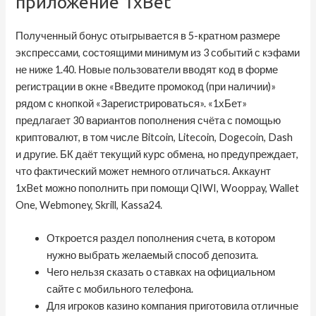
приложение 1xBet
Полученный бонус отыгрывается в 5-кратном размере
экспрессами, состоящими минимум из 3 событий с кэфами
не ниже 1.40. Новые пользователи вводят код в форме
регистрации в окне «Введите промокод (при наличии)»
рядом с кнопкой «Зарегистрироваться». «1хБет»
предлагает 30 вариантов пополнения счёта с помощью
криптовалют, в том числе Bitcoin, Litecoin, Dogecoin, Dash
и другие. БК даёт текущий курс обмена, но предупреждает,
что фактический может немного отличаться. Аккаунт
1xBet можно пополнить при помощи QIWI, Wooppay, Wallet
One, Webmoney, Skrill, Kassa24.
Откроется раздел пополнения счета, в котором
нужно выбрать желаемый способ депозита.
Чего нельзя сказать о ставках на официальном
сайте с мобильного телефона.
Для игроков казино компания приготовила отличные