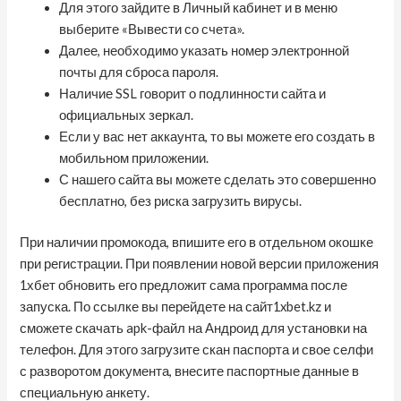
Для этого зайдите в Личный кабинет и в меню
выберите «Вывести со счета».
Далее, необходимо указать номер электронной
почты для сброса пароля.
Наличие SSL говорит о подлинности сайта и
официальных зеркал.
Если у вас нет аккаунта, то вы можете его создать в
мобильном приложении.
С нашего сайта вы можете сделать это совершенно
бесплатно, без риска загрузить вирусы.
При наличии промокода, впишите его в отдельном окошке
при регистрации. При появлении новой версии приложения
1хбет обновить его предложит сама программа после
запуска. По ссылке вы перейдете на сайт1xbet.kz и
сможете скачать apk-файл на Андроид для установки на
телефон. Для этого загрузите скан паспорта и свое селфи
с разворотом документа, внесите паспортные данные в
специальную анкету.