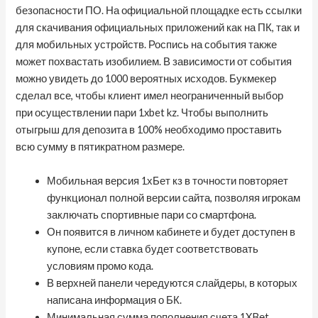
безопасности ПО. На официальной площадке есть ссылки
для скачивания официальных приложений как на ПК, так и
для мобильных устройств. Роспись на события также
может похвастать изобилием. В зависимости от события
можно увидеть до 1000 вероятных исходов. Букмекер
сделал все, чтобы клиент имел неограниченный выбор
при осуществлении пари 1xbet kz. Чтобы выполнить
отыгрыш для депозита в 100% необходимо проставить
всю сумму в пятикратном размере.
Мобильная версия 1хБет кз в точности повторяет
функционал полной версии сайта, позволяя игрокам
заключать спортивные пари со смартфона.
Он появится в личном кабинете и будет доступен в
купоне, если ставка будет соответствовать
условиям промо кода.
В верхней панели чередуются слайдеры, в которых
написана информация о БК.
Минимальная сумма пополнения счета 1XBеt