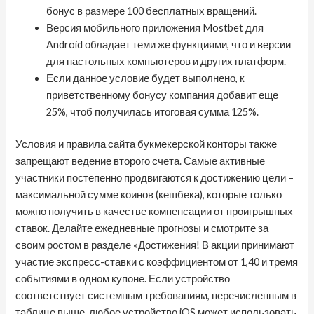
бонус в размере 100 бесплатных вращений.
Версия мобильного приложения Mostbet для
Android обладает теми же функциями, что и версии
для настольных компьютеров и других платформ.
Если данное условие будет выполнено, к
приветственному бонусу компания добавит еще
25%, чтоб получилась итоговая сумма 125%.
Условия и правила сайта букмекерской конторы также
запрещают ведение второго счета. Самые активные
участники постепенно продвигаются к достижению цели –
максимальной сумме коинов (кешбека), которые только
можно получить в качестве компенсации от проигрышных
ставок. Делайте ежедневные прогнозы и смотрите за
своим ростом в разделе «Достижения! В акции принимают
участие экспресс-ставки с коэффициентом от 1,40 и тремя
событиями в одном купоне. Если устройство
соответствует системным требованиям, перечисленным в
таблице выше, любое устройство iOS может использовать