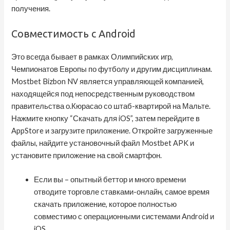
получения.
Совместимость с Android
Это всегда бывает в рамках Олимпийских игр,
Чемпионатов Европы по футболу и другим дисциплинам.
Mostbet Bizbon NV является управляющей компанией,
находящейся под непосредственным руководством
правительства о.Кюрасао со штаб-квартирой на Мальте.
Нажмите кнопку “Скачать для iOS”, затем перейдите в
AppStore и загрузите приложение. Откройте загруженные
файлы, найдите установочный файл Mostbet APK и
установите приложение на свой смартфон.
Если вы – опытный беттор и много времени
отводите торговле ставками-онлайн, самое время
скачать приложение, которое полностью
совместимо с операционными системами Android и
iOS.