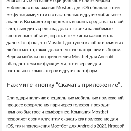
Android и iOS на нашем официальном сайте. Версия
мобильного приложения Mostbet для iOS обладает теми
же функциями, что и его настольные и другие мобильные
аналоги. Вы можете продолжать вносить средства на свой
счет, выводить средства, делать ставки на любимые
спортивные события, играть в те же игры казино и так
далее. Тот факт, что Mostbet доступен в любое время и из
любого места, также делает его очень хорошим выбором.
Версия мобильного приложения Mostbet для Android
обладает теми же функциями, что и версии для
настольных компьютеров и других платформ.
Нажмите кнопку “Скачать приложение”.
Благодаря наличию специальных мобильных приложений,
процесс оформления пари через телефон проходит
намного быстрее и комфортнее. Компания Mostbet
позволяет своим клиентам скачать как приложение для
iOS, так и приложения Мостбет для Android в 2023. Игровой