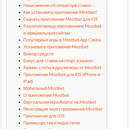
Наше мнение об операторе ставок
Как установить приложение Mostbet?
Скачать приложение Mostbet для iOS
Различия между приложением Mostbet
и официальным сайтом
Популярные игры в Mostbet App Casino
Установите приложение Mostbet
Вывод средств
Бонус для ставок на спорт и казино
Казино, слоты и другие игры от Mostbet
Приложение Mostbet для iOS (iPhone и
iPad)
Мобильный Mostbet
О приложении Mostbet
Виртуальная игра Aviator на Mostbet
Регистрация через приложение Mostbet
Приложение для IOS
Преимущества и недостатки