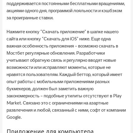
поддерживается постоянными бесплатными вращениями,
акциями одного дня, программой лояльности и кэшбэком
за проигранные ставки.
Нажмите кнопку “Скачать приложение” в шапке нашего
сайта или кнопку “Скачать для iOS” ниже. Еще одна
важная особенность приложения – возможно скачать в
Мостбет регулярные обновления. Разработчики
учитывают обратную связь и регулярно вводят новые
возможности или исправляют моменты, которые не
нравятся пользователям. Каждый беттор, который имеет
опыт работы с мобильными приложениями разных
букмекеров, должен был заметить важную
закономерность – подобные утилиты отсутствуют в Play
Market. Связано это с ограничениями на азартные
развлечения и любой, связанный с ними, софт от компании
Google.
Приложение для компьютера