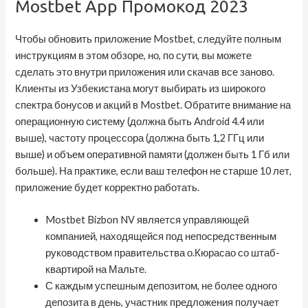
Mostbet App Промокод 2023
Чтобы обновить приложение Mostbet, следуйте полным
инструкциям в этом обзоре, но, по сути, вы можете
сделать это внутри приложения или скачав все заново.
Клиенты из Узбекистана могут выбирать из широкого
спектра бонусов и акций в Mostbet. Обратите внимание на
операционную систему (должна быть Android 4.4 или
выше), частоту процессора (должна быть 1,2 ГГц или
выше) и объем оперативной памяти (должен быть 1 Гб или
больше). На практике, если ваш телефон не старше 10 лет,
приложение будет корректно работать.
Mostbet Bizbon NV является управляющей
компанией, находящейся под непосредственным
руководством правительства о.Кюрасао со штаб-
квартирой на Мальте.
С каждым успешным депозитом, не более одного
депозита в день, участник предложения получает