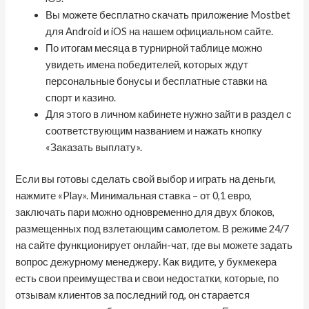
Вы можете бесплатно скачать приложение Mostbet
для Android и iOS на нашем официальном сайте.
По итогам месяца в турнирной таблице можно
увидеть имена победителей, которых ждут
персональные бонусы и бесплатные ставки на
спорт и казино.
Для этого в личном кабинете нужно зайти в раздел с
соответствующим названием и нажать кнопку
«Заказать выплату».
Если вы готовы сделать свой выбор и играть на деньги,
нажмите «Play». Минимальная ставка – от 0,1 евро,
заключать пари можно одновременно для двух блоков,
размещенных под взлетающим самолетом. В режиме 24/7
на сайте функционирует онлайн-чат, где вы можете задать
вопрос дежурному менеджеру. Как видите, у букмекера
есть свои преимущества и свои недостатки, которые, по
отзывам клиентов за последний год, он старается