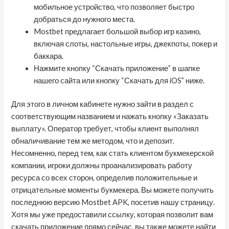
мобильное устройство, что позволяет быстро
добраться до нужного места.
Mostbet предлагает большой выбор игр казино,
включая слоты, настольные игры, джекпоты, покер и
баккара.
Нажмите кнопку “Скачать приложение” в шапке
нашего сайта или кнопку “Скачать для iOS” ниже.
Для этого в личном кабинете нужно зайти в раздел с
соответствующим названием и нажать кнопку «Заказать
выплату». Оператор требует, чтобы клиент выполнял
обналичивание тем же методом, что и депозит.
Несомненно, перед тем, как стать клиентом букмекерской
компании, игроки должны проанализировать работу
ресурса со всех сторон, определив положительные и
отрицательные моменты букмекера. Вы можете получить
последнюю версию Mostbet APK, посетив нашу страницу.
Хотя мы уже предоставили ссылку, которая позволит вам
скачать приложение прямо сейчас, вы также можете найти