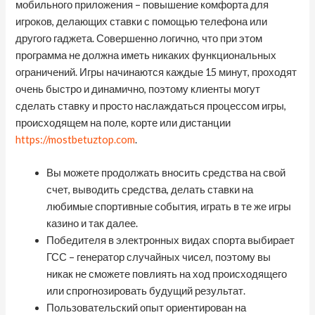
мобильного приложения – повышение комфорта для
игроков, делающих ставки с помощью телефона или
другого гаджета. Совершенно логично, что при этом
программа не должна иметь никаких функциональных
ограничений. Игры начинаются каждые 15 минут, проходят
очень быстро и динамично, поэтому клиенты могут
сделать ставку и просто наслаждаться процессом игры,
происходящем на поле, корте или дистанции
https://mostbetuztop.com
.
Вы можете продолжать вносить средства на свой
счет, выводить средства, делать ставки на
любимые спортивные события, играть в те же игры
казино и так далее.
Победителя в электронных видах спорта выбирает
ГСС – генератор случайных чисел, поэтому вы
никак не сможете повлиять на ход происходящего
или спрогнозировать будущий результат.
Пользовательский опыт ориентирован на