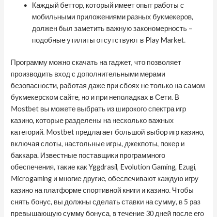
Каждый беттор, который имеет опыт работы с
мобильными приложениями разных букмекеров,
должен был заметить важную закономерность –
подобные утилиты отсутствуют в Play Market.
Программу можно скачать на гаджет, что позволяет
производить вход с дополнительными мерами
безопасности, работая даже при сбоях не только на самом
букмекерском сайте, но и при неполадках в Сети. В
Mostbet вы можете выбрать из широкого спектра игр
казино, которые разделены на несколько важных
категорий. Mostbet предлагает большой выбор игр казино,
включая слоты, настольные игры, джекпоты, покер и
баккара. Известные поставщики программного
обеспечения, такие как Yggdrasil, Evolution Gaming, Ezugi,
Microgaming и многие другие, обеспечивают каждую игру
казино на платформе спортивной книги и казино. Чтобы
снять бонус, вы должны сделать ставки на сумму, в 5 раз
превышающую сумму бонуса, в течение 30 дней после его