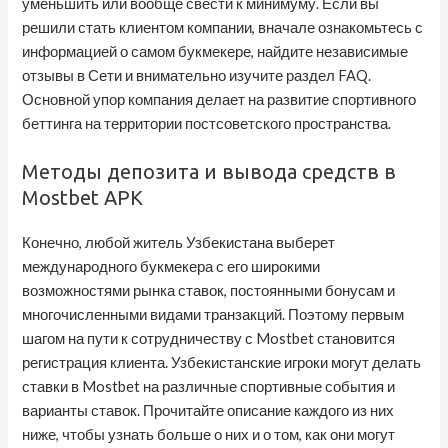
уменьшить или вообще свести к минимуму. Если вы
решили стать клиентом компании, вначале ознакомьтесь с
информацией о самом букмекере, найдите независимые
отзывы в Сети и внимательно изучите раздел FAQ.
Основной упор компания делает на развитие спортивного
беттинга на территории постсоветского пространства.
Методы депозита и вывода средств в
Mostbet APK
Конечно, любой житель Узбекистана выберет
международного букмекера с его широкими
возможностями рынка ставок, постоянными бонусам и
многочисленными видами транзакций. Поэтому первым
шагом на пути к сотрудничеству с Mostbet становится
регистрация клиента. Узбекистанские игроки могут делать
ставки в Mostbet на различные спортивные события и
варианты ставок. Прочитайте описание каждого из них
ниже, чтобы узнать больше о них и о том, как они могут