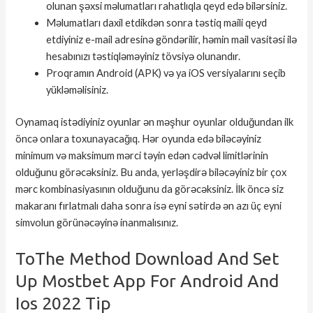
olunan şəxsi məlumatları rahatlıqla qeyd edə bilərsiniz.
Məlumatları daxil etdikdən sonra təstiq maili qeyd
etdiyiniz e-mail adresinə göndərilir, həmin mail vasitəsi ilə
hesabınızı təstiqləməyiniz tövsiyə olunandır.
Proqramın Android (APK) və ya iOS versiyalarını seçib
yükləməlisiniz.
Oynamaq istədiyiniz oyunlar ən məşhur oyunlar olduğundan ilk
öncə onlara toxunayacağıq. Hər oyunda edə biləcəyiniz
minimum və maksimum mərci təyin edən cədvəl limitlərinin
olduğunu görəcəksiniz. Bu anda, yerləşdirə biləcəyiniz bir çox
mərc kombinasiyasının olduğunu da görəcəksiniz. İlk öncə siz
makaranı fırlatmalı daha sonra isə eyni sətirdə ən azı üç eyni
simvolun görünəcəyinə inanmalısınız.
ToThe Method Download And Set
Up Mostbet App For Android And
Ios 2022 Tip