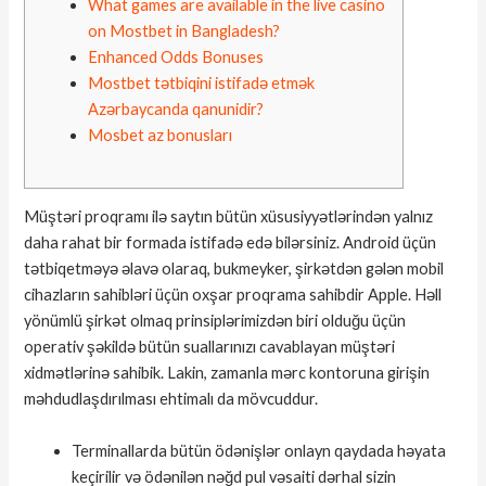
What games are available in the live casino
on Mostbet in Bangladesh?
Enhanced Odds Bonuses
Mostbet tətbiqini istifadə etmək
Azərbaycanda qanunidir?
Mosbet az bonusları
Müştəri proqramı ilə saytın bütün xüsusiyyətlərindən yalnız
daha rahat bir formada istifadə edə bilərsiniz. Android üçün
tətbiqetməyə əlavə olaraq, bukmeyker, şirkətdən gələn mobil
cihazların sahibləri üçün oxşar proqrama sahibdir Apple. Həll
yönümlü şirkət olmaq prinsiplərimizdən biri olduğu üçün
operativ şəkildə bütün suallarınızı cavablayan müştəri
xidmətlərinə sahibik. Lakin, zamanla mərc kontoruna girişin
məhdudlaşdırılması ehtimalı da mövcuddur.
Terminallarda bütün ödənişlər onlayn qaydada həyata
keçirilir və ödənilən nəğd pul vəsaiti dərhal sizin