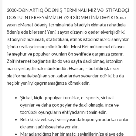
3000-DƏN ARTIQ ÖDƏNİŞ TERMİNALIMIZ VƏ İSTİFADƏÇİ
DOSTU İNTERFEYSİMİZLƏ 7/24 XİDMƏTİNİZDƏYİK! Sənə
yaxın eManat ödəniş terminalında istədiyin xidmətə rahatlıqla
ödəniş edə bilərsən! Yəni, saytın dizaynı o qədər əlverişlidir ki,
istədiyiniz məlumatı, statistikanı, etmək istədiniz mərci saniyələr
içində reallaşdırmaq mümkündür. MostBet mükəmməl dizaynı
ilə məşhur və populyar oyunları ön səhifədə qarşınıza çıxarır.
Zəif internet bağlantısı ilə də veb sayta daxil olmaq, istənilən
mərci yerləşdirmək mümkündür. Əsasən, – bu bildirişlər sizi
platforma ilə bağlı ən son xəbərlərdən xəbərdar edir ki, bu da
heç bir yeniliyi qaçırmamağınıza kömək edir.
Şirkət, kiçik -populyar turnirlər, e -sports, virtual
oyunlar və daha çox şeylər də daxil olmaqla, incə və
təcrübəli oyunçuların ehtiyaclarını təmin edir.
Belə ki, siz vebsayt versiyasında kupon yaradərkən onlar
ekranın sağ hissəsində yer alır.
Maraqlandığınız hər bir matçı sevimlilərinizə əlavə edə