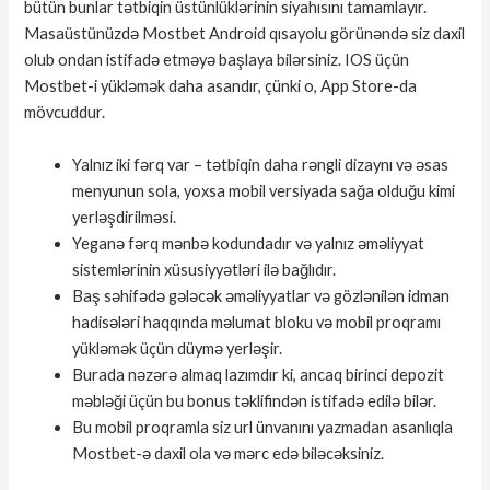
bütün bunlar tətbiqin üstünlüklərinin siyahısını tamamlayır.
Masaüstünüzdə Mostbet Android qısayolu görünəndə siz daxil
olub ondan istifadə etməyə başlaya bilərsiniz. IOS üçün
Mostbet-i yükləmək daha asandır, çünki o, App Store-da
mövcuddur.
Yalnız iki fərq var – tətbiqin daha rəngli dizaynı və əsas
menyunun sola, yoxsa mobil versiyada sağa olduğu kimi
yerləşdirilməsi.
Yeganə fərq mənbə kodundadır və yalnız əməliyyat
sistemlərinin xüsusiyyətləri ilə bağlıdır.
Baş səhifədə gələcək əməliyyatlar və gözlənilən idman
hadisələri haqqında məlumat bloku və mobil proqramı
yükləmək üçün düymə yerləşir.
Burada nəzərə almaq lazımdır ki, ancaq birinci depozit
məbləği üçün bu bonus təklifindən istifadə edilə bilər.
Bu mobil proqramla siz url ünvanını yazmadan asanlıqla
Mostbet-ə daxil ola və mərc edə biləcəksiniz.