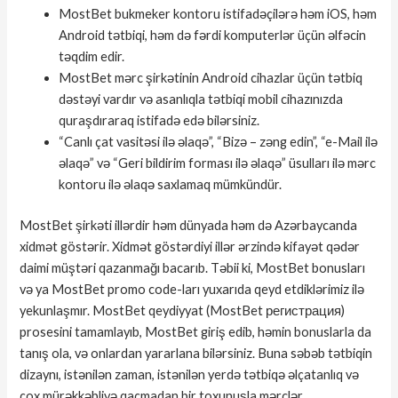
MostBet bukmeker kontoru istifadəçilərə həm iOS, həm
Android tətbiqi, həm də fərdi komputerlər üçün əlfəcin
təqdim edir.
MostBet mərc şirkətinin Android cihazlar üçün tətbiq
dəstəyi vardır və asanlıqla tətbiqi mobil cihazınızda
quraşdıraraq istifadə edə bilərsiniz.
“Canlı çat vasitəsi ilə əlaqə”, “Bizə – zəng edin”, “e-Mail ilə
əlaqə” və “Geri bildirim forması ilə əlaqə” üsulları ilə mərc
kontoru ilə əlaqə saxlamaq mümkündür.
MostBet şirkəti illərdir həm dünyada həm də Azərbaycanda
xidmət göstərir. Xidmət göstərdiyi illər ərzində kifayət qədər
daimi müştəri qazanmağı bacarıb. Təbii ki, MostBet bonusları
və ya MostBet promo code-ları yuxarıda qeyd etdiklərimiz ilə
yekunlaşmır. MostBet qeydiyyat (MostBet регистрация)
prosesini tamamlayıb, MostBet giriş edib, həmin bonuslarla da
tanış ola, və onlardan yararlana bilərsiniz. Buna səbəb tətbiqin
dizaynı, istənilən zaman, istənilən yerdə tətbiqə əlçatanlıq və
çox mürəkkəbliyə qaçmadan bir toxunuşla mərclər