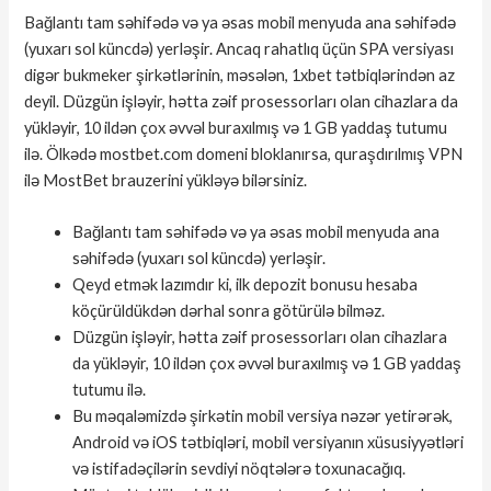
Bağlantı tam səhifədə və ya əsas mobil menyuda ana səhifədə
(yuxarı sol küncdə) yerləşir. Ancaq rahatlıq üçün SPA versiyası
digər bukmeker şirkətlərinin, məsələn, 1xbet tətbiqlərindən az
deyil. Düzgün işləyir, hətta zəif prosessorları olan cihazlara da
yükləyir, 10 ildən çox əvvəl buraxılmış və 1 GB yaddaş tutumu
ilə. Ölkədə mostbet.com domeni bloklanırsa, quraşdırılmış VPN
ilə MostBet brauzerini yükləyə bilərsiniz.
Bağlantı tam səhifədə və ya əsas mobil menyuda ana
səhifədə (yuxarı sol küncdə) yerləşir.
Qeyd etmək lazımdır ki, ilk depozit bonusu hesaba
köçürüldükdən dərhal sonra götürülə bilməz.
Düzgün işləyir, hətta zəif prosessorları olan cihazlara
da yükləyir, 10 ildən çox əvvəl buraxılmış və 1 GB yaddaş
tutumu ilə.
Bu məqaləmizdə şirkətin mobil versiya nəzər yetirərək,
Android və iOS tətbiqləri, mobil versiyanın xüsusiyyətləri
və istifadəçilərin sevdiyi nöqtələrə toxunacağıq.