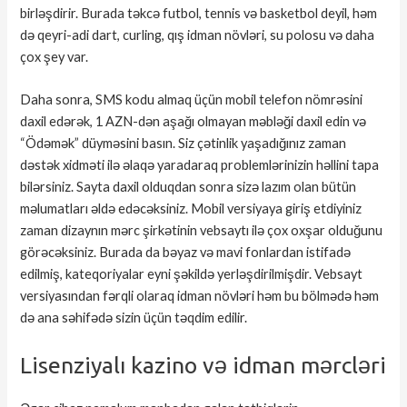
birləşdirir. Burada təkcə futbol, tennis və basketbol deyil, həm
də qeyri-adi dart, curling, qış idman növləri, su polosu və daha
çox şey var.
Daha sonra, SMS kodu almaq üçün mobil telefon nömrəsini
daxil edərək, 1 AZN-dən aşağı olmayan məbləği daxil edin və
“Ödəmək” düyməsini basın. Siz çətinlik yaşadığınız zaman
dəstək xidməti ilə əlaqə yaradaraq problemlərinizin həllini tapa
bilərsiniz. Sayta daxil olduqdan sonra sizə lazım olan bütün
məlumatları əldə edəcəksiniz. Mobil versiyaya giriş etdiyiniz
zaman dizaynın mərc şirkətinin vebsaytı ilə çox oxşar olduğunu
görəcəksiniz. Burada da bəyaz və mavi fonlardan istifadə
edilmiş, kateqoriyalar eyni şəkildə yerləşdirilmişdir. Vebsayt
versiyasından fərqli olaraq idman növləri həm bu bölmədə həm
də ana səhifədə sizin üçün təqdim edilir.
Lisenziyalı kazino və idman mərcləri