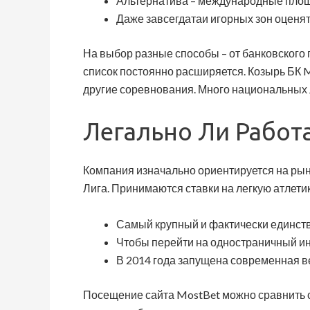
Альтернатива – международные площ
Даже завсегдатаи игорных зон оценят
На выбор разные способы – от банковского п
список постоянно расширяется. Козырь БК Mo
другие соревнования. Много национальных л
Легально Ли Работ
Компания изначально ориентируется на рын
Лига. Принимаются ставки на легкую атлетик
Самый крупный и фактически единств
Чтобы перейти на одностраничный инт
В 2014 года запущена современная ве
Посещение сайта MostBet можно сравнить с 