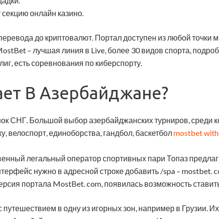
адки.
 секцию онлайн казино.
еревода до криптовалют. Портал доступен из любой точки мир
stBet – лучшая линия в Live, более 30 видов спорта, подроб
иг, есть соревнования по киберспорту.
ает В Азербайджане?
ок СНГ. Большой выбор азербайджанских турниров, среди к
у, велоспорт, единоборства, гандбол, баскетбол
mostbet with
енный легальный оператор спортивных пари Топаз предлаг
ерфейс нужно в адресной строке добавить /spa – mostbet. c
рсия портала MostBet. com, появилась возможность ставить
путешествием в одну из игорных зон, например в Грузии. И