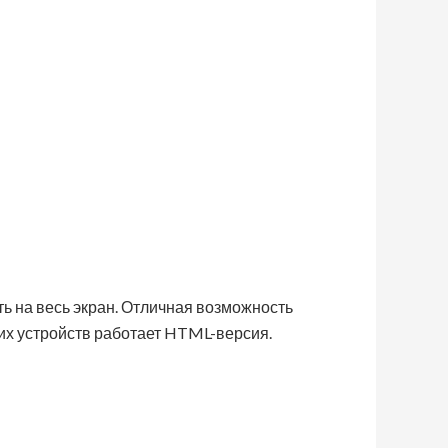
ь на весь экран. Отличная возможность
ших устройств работает HTML-версия.