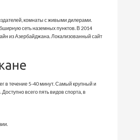
 издателей, комнаты с живыми дилерами.
бширную сеть наземных пунктов. В 2014
лайн из Азербайджана. Локализованный сайт
жане
г в течение 5-40 минут. Самый крупный и
Доступно всего пять видов спорта, в
зии.