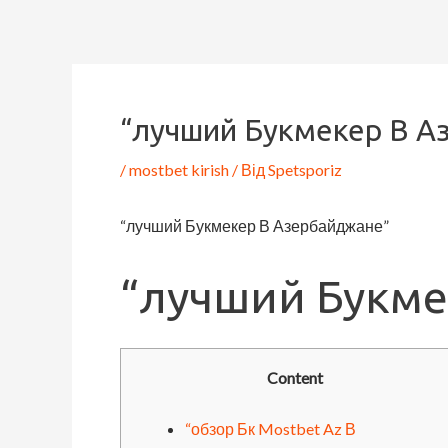
Перейти
Навігація
до
по
вмісту
запису
“лучший Букмекер В А
/
mostbet kirish
/ Від
Spetsporiz
“лучший Букмекер В Азербайджане”
“лучший Букме
Content
“обзор Бк Mostbet Az В