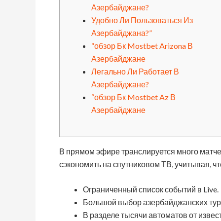
Азербайджане?
Удобно Ли Пользоваться Из
Азербайджана?”
“обзор Бк Mostbet Arizona В
Азербайджане
Легально Ли Работает В
Азербайджане?
“обзор Бк Mostbet Az В
Азербайджане
В прямом эфире транслируется много матче
сэкономить на спутниковом ТВ, учитывая, ч
Ограниченный список событий в Live.
Большой выбор азербайджанских турн
В разделе тысячи автоматов от извес