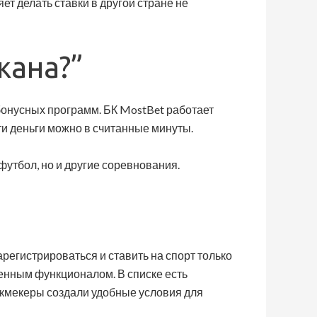
ет делать ставки в другой стране не
жана?”
бонусных программ. БК MostBet работает
ти деньги можно в считанные минуты.
 футбол, но и другие соревнования.
егистрироваться и ставить на спорт только
енным функционалом. В списке есть
букмекеры создали удобные условия для