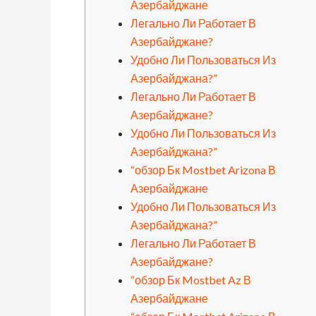
Азербайджане
Легально Ли Работает В
Азербайджане?
Удобно Ли Пользоваться Из
Азербайджана?”
Легально Ли Работает В
Азербайджане?
Удобно Ли Пользоваться Из
Азербайджана?”
“обзор Бк Mostbet Arizona В
Азербайджане
Удобно Ли Пользоваться Из
Азербайджана?”
Легально Ли Работает В
Азербайджане?
“обзор Бк Mostbet Az В
Азербайджане