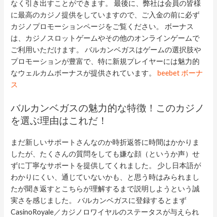
なく引き出すことができます。 最後に、弊社は会員の皆様
に最高のカジノ提供をしていますので、ご入金の前に必ず
カジノプロモーションページをご覧ください。 ボーナス
は、カジノスロットゲームやその他のオンラインゲームで
ご利用いただけます。 バルカンベガスはゲームの選択肢や
プロモーションが豊富で、特に新規プレイヤーには魅力的
なウェルカムボーナスが提供されています。
beebet ボーナ
ス
バルカンベガスの魅力的な特徴！このカジノ
を選ぶ理由はこれだ！
まだ新しいサポートさんなのか時折返答に時間はかかりま
したが、たくさんの質問をしても嫌な顔（というか声）せ
ずに丁寧なサポートを提供してくれました。 少し日本語が
わかりにくい、通じていないかも、と思う時はみられまし
たが聞き返すとこちらが理解するまで説明しようという誠
実さを感じました。 バルカンベガスに登録するとまず
CasinoRoyale／カジノロワイヤルのステータスが与えられ