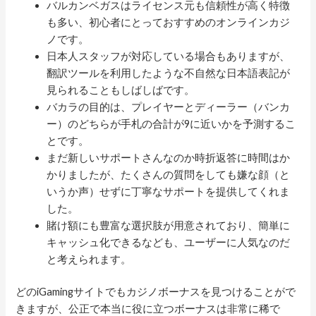
バルカンベガスはライセンス元も信頼性が高く特徴
も多い、初心者にとっておすすめのオンラインカジ
ノです。
日本人スタッフが対応している場合もありますが、
翻訳ツールを利用したような不自然な日本語表記が
見られることもしばしばです。
バカラの目的は、プレイヤーとディーラー（バンカ
ー）のどちらが手札の合計が9に近いかを予測するこ
とです。
まだ新しいサポートさんなのか時折返答に時間はか
かりましたが、たくさんの質問をしても嫌な顔（と
いうか声）せずに丁寧なサポートを提供してくれま
した。
賭け額にも豊富な選択肢が用意されており、簡単に
キャッシュ化できるなども、ユーザーに人気なのだ
と考えられます。
どのiGamingサイトでもカジノボーナスを見つけることがで
きますが、公正で本当に役に立つボーナスは非常に稀で