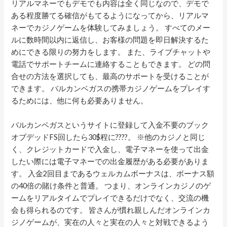
リアルマネーでもデモでも内容は全く同じなので、デモで
ある程度勝てる確信がもてるようになってから、リアルマ
ネーでカジノゲームを体験してみましょう。 すべてのメー
ルに数時間以内に返信し、お客様の問題を即日解決するた
めにできる限りの努力をします。 また、ライブチャットや
電話でサポートチームに連絡することもできます。 どの問
合せの方法を選択しても、最高のサポートを受けることが
できます。 バルカンベガスの携帯カジノゲームをプレイす
るためには、他に何も必要ありません。
バルカンベガスというサイトに登録して入金不要のブック
オブデッドFS回したら30$程に????。 ※他のカジノと同じ
く、クレジットカードで入金し、電子マネーを使って出金
したい際には電子マネーでの出金履歴がある必要がありま
す。 入金2回目まであるウェルカムボーナスは、ボーナス額
の40倍の賭け条件と普通。 つまり、オンラインカジノのゲ
ームをリアルタイムでプレイできるだけでなく、交流の機
会も得られるのです。 皆さんが慣れ親しんだオンラインカ
ジノゲームが、実在の人々と実在の人々と対戦できるよう