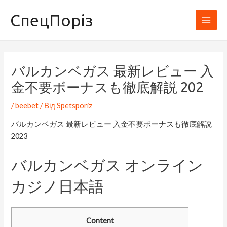
Перейти
Навігація
Main
СпецПоріз
до
по
Men
вмісту
запису
バルカンベガス 最新レビュー 入
金不要ボーナスも徹底解説 202
/
beebet
/ Від
Spetsporiz
バルカンベガス 最新レビュー 入金不要ボーナスも徹底解説
2023
バルカンベガス オンライン
カジノ日本語
Content