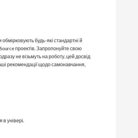
 обмірковують будь-які стандартні й
 Source проектів. Запропонуйте свою
дразу не візьмуть на роботу, цей досвід
 наші рекомендації щодо самонавчання,
 в універі.