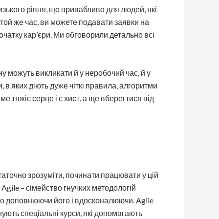
изького рівня, що привабливо для людей, які
той же час, ви можете подавати заявки на
очатку кар’єри. Ми обговорили детально всі
ну можуть викликати й у неробочий час, й у
, в яких діють дуже чіткі правила, алгоритми
е тяжіє серце і є хист, а ще вберегтися від
статочно зрозуміти, починати працювати у цій
Agile – сімейство гнучких методологій
о доповнюючи його і вдосконалюючи. Agile
нують спеціальні курси, які допомагають