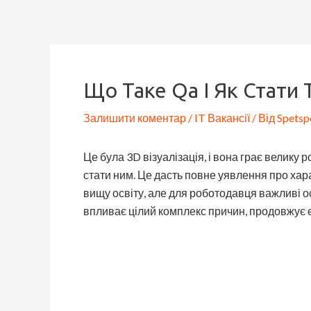
Перейти
Навігація
до
по
вмісту
запису
Що Таке Qa І Як Стати 
Залишити коментар
/
IT Вакансії
/ Від
Spetsp
Це була 3D візуалізація, і вона грає велику
стати ним. Це дасть повне уявлення про хара
вищу освіту, але для роботодавця важливі осо
впливає цілий комплекс причин, продовжує е