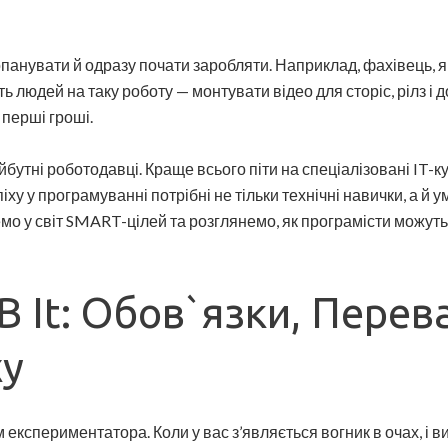
опанувати й одразу почати заробляти. Наприклад, фахівець, я
людей на таку роботу — монтувати відео для сторіс, рілз і д
 перші гроші.
йбутні роботодавці. Краще всього піти на спеціалізовані IT-ку
у у програмуванні потрібні не тільки технічні навички, а й 
немо у світ SMART-цілей та розглянемо, як програмісти можут
В It: Обов`язки, Пере
ху
кспериментатора. Коли у вас з’являється вогник в очах, і ви