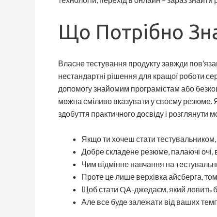
Що Потрібно Зна
Власне тестування продукту завжди пов’язан
нестандартні рішення для кращої роботи сер
допомогу знайомим програмістам або безкошт
можна сміливо вказувати у своєму резюме. Я
здобуття практичного досвіду і розглянути м
Якщо ти хочеш стати тестувальником, 
Добре складене резюме, палаючі очі, в
Чим відмінне навчання на тестуваль
Проте це лише верхівка айсберга, том
Щоб стати QA-джедаєм, який ловить ба
Але все буде залежати від ваших темп