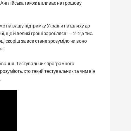
е. Англійська також впливає на грошову
мо на вашу підтримку України на шляху до
бі, ще й великі гроші заробляєш — 2–2,5 тис.
ці скоріш за все стане зрозуміло чи воно
кт.
мування. Тестувальник програмного
 розуміють, хто такий тестувальник та чим він
.