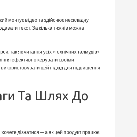
кий монтує відео та здійснює нескладну
одавати текст. За кілька тижнів можна
рси, так як читання усіх «технічних талмудів»
уміння ефективно керувати своїми
ь використовувати цей підхід для підвищення
ваги Та Шлях До
 хочете дізнатися — а як цей продукт працює,