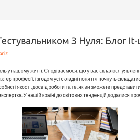
Тестувальником З Нуля: Блог It-
oriz
 роль у нашому житті. Сподіваємося, що у вас склалося уявлен
ктер професії, і згодом усі складні поняття почнуть складат
бисті якості, досвід роботи та те, як ви зможете представити 
кспертка. У нашій країні до світових тенденцій додалися про