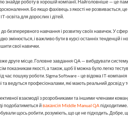
тю знайде роботу в хорошій компанії. Найголовніше — це пам
осконалення. Бо якщо фахівець з якості не розвивається, це 
T-освіта для дорослих і дітей.
и до безперервного навчання і розвитку своїх навичок. У сф
о змінюється, і важливо бути в курсі останніх тенденцій і 
шити свої навички.
же друге місце. Головне завдання QA — вибудувати систему
м показникам якості, а також, щоб її можна було легко тестув
час пошуку роботи. Sigma Software – це відома IT-компанія з
 та ведуться професіоналами, які мають реальний досвід у т
ктивної взаємодії з розробниками та іншими членами команди 
вді подобатиметься й
вакансія Middle Manual QA
підходитиме. 
бували щось робити, розуміють, що це не підходить. Добре, 