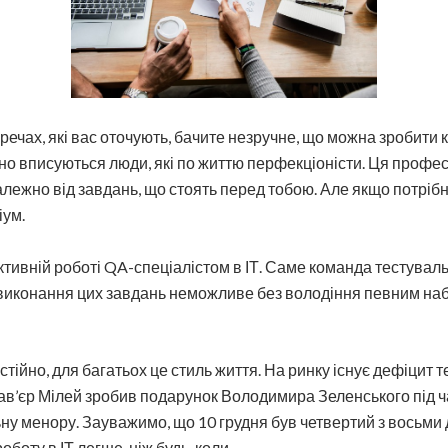
 речах, які вас оточують, бачите незручне, що можна зробити
но вписуються люди, які по життю перфекціоністи. Ця профе
алежно від завдань, що стоять перед тобою. Але якщо потріб
іум.
тивній роботі QA-спеціалістом в ІТ. Саме команда тестуваль
не виконання цих завдань неможливе без володіння певним н
стійно, для багатьох це стиль життя. На ринку існує дефіцит т
Хав’єр Мілей зробив подарунок Володимира Зеленського під ч
ну менору. Зауважимо, що 10 грудня був четвертий з восьми 
оботу в ІТ легше, ніж будь-коли.