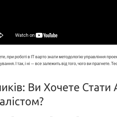
ете, при роботі в ІТ варто знати методологію управління про
ння. І так, і ні — все залежить від того, чого ви прагнете. Т
иків: Ви Хочете Стати
алістом?