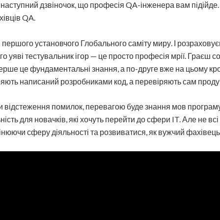
о є наступний дзвіночок, що професія QA-інженера вам підійд
хівців QA.
 першого установчого Глобального саміту миру. І розраховує
го уяві тестувальник ігор — це просто професія мрії. Граєш со
ерше це фундаментальні знання, а по-друге вже на цьому кро
ряють написаний розробниками код, а перевіряють сам проду
еми відстеження помилок, перевагою буде знання мов програ
сть для новачків, які хочуть перейти до сфери IT. Але не всі
нюючи сферу діяльності та розвиватися, як вужчий фахівець