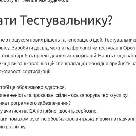
ти Тестувальнику?
е з пошуком нових рішень та генерацією ідей. Тестувальники
вісу. Заробити досвід можна на фрілансі чи тестуванні Open
овно зробіть проект для кількох компаній. Навіть якщо вас о
кщо ви зацікавлені в цій спеціалізації, необхідно прийняти
ожливості сертифікації.
тобі це обов’язково вдасться.
певненість та прокачані скіли – ось запорука твого успіху.
ника програмного забезпечення?
у вчитися на QA потрібно і досить серйозно.
ги помахом руки, не обов’язково витрачати роки на навчання
ів розвитку.