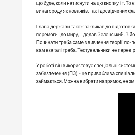
що буде, коли натиснути на цю кнопку і т. Т
винагороду як новачків, так і досвідчених фа
Глава держави також закликав до підготовки
перемоги і до миру, – додав Зеленський. В йо
Починати треба саме з вивчення теорії, по-п
вам взагалі треба. Тестувальники не переві
У роботі він використовує спеціальні сист
забезпечення (ПЗ) – це приваблива спеціальні
займається. Можна вибрати напрямок, не змі