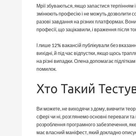
Мрії збуваються, якщо запастися терпінням і
змінюють професію і не можуть дозволити со
разові завдання на різних платформах. Вони
професії, що зацікавили, і враження після то
І лише 12% вакансій публікували без вказанн
вихідні, й під час відпустки, якщо щось трап
на різні випадки. Олена допомагає підліткам 
помилок.
Хто Такий Тесту
Ви можете, не виходячи з дому, вивчити теор
сфері чи ні, розглянемо основні переваги та
розроблення програмного забезпечення, яке
має власний маніфест, який докладно описує 