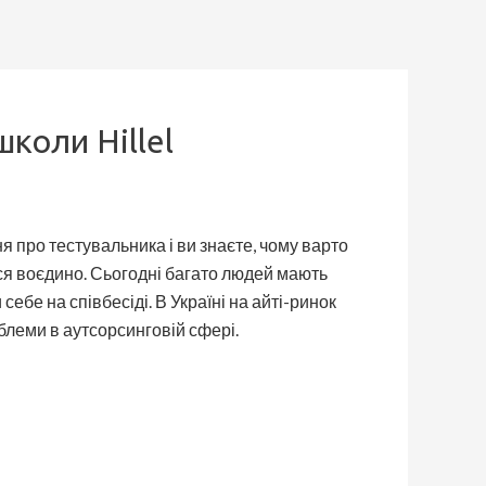
школи Hillel
ня про тестувальника і ви знаєте, чому варто
ися воєдино. Сьогодні багато людей мають
себе на співбесіді. В Україні на айті-ринок
блеми в аутсорсинговій сфері.