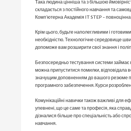
Така людина цінніша та з більшою ймовірніс
складається з постійного навчання та самовд
Комп’ютерна Академія IT STEP – повноцінна I
Крім цього, будьте наполегливими і готовим
необхідністю. Технологічне середовище швидк
допоможе вам розширити свої знання і поліп
Безпосередньо тестування системи займає в
можна припуститися помилки, відповідала всі
значущим доповненням до вашого резюме під 
програмного забезпечення. Курси розроблені
Комунікаційні навички також важливі для ефе
упевнені, що це саме та професія, яка спра
дізналися більше про спеціальність або спро
навчання.