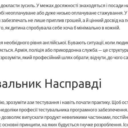
 докласти зусиль. У межах досяжності знаходяться і посади н
бі неоплачуване або дуже низько оплачуване стажування. У 
 забезпечать не лише приплив грошей, а й цінний досвід на п
го, як дитина спробувала себе хоча б мінімально в кожній.
я необхідного рівня англійської. Бувають ситуації, коли люди
ляється. Армія, поліція або прикордонна служба — це структури
зрозуміти, який професійний шлях обрати; відчути, до чого сам
вальник Насправді
ію, зрозуміти ази тестування і навіть почати практику. Щоб о
 недоліки професії тестувальника програмного забезпечення. 
 дозволяє випускати продукт невеликими частинами, постійн
основні принципи, на яких будується гнучке розроблення. Іс