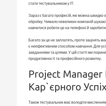
стати тестувальником у ІТ.
Зараз є багато професій, які можна швидко 
обробку. Чимало невеликих компаній шукають 
навчитися робити це на телефоні й заробити
Багато за це не заплатять, проте зацінять ма
є неефективним способом навчання. Для успіх
завданнями та цілями. У цій статті ми пори
продуктивності та професійного розвитку.
Project Manager 
Кар`єрного Успі
Також тестувальник має володіти мисленням е