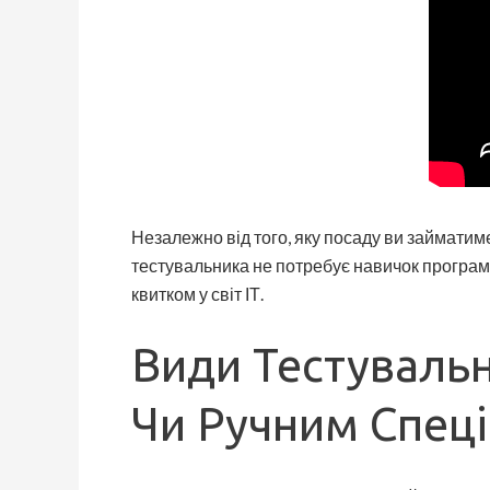
Незалежно від того, яку посаду ви займатим
тестувальника не потребує навичок програмува
квитком у світ ІТ.
Види Тестувальн
Чи Ручним Спеці