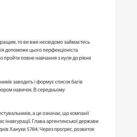
 кращим, то ви вже несвідомо займаєтесь
сія допоможе цього перфекціоніста
но пройти повне навчання з нуля до рівня
ників заводить і формує список багів
абором навичок. В середньому
естувальників, а це означає, що компанії
ас інавгурації. Глава аргентинської держави
днів Хануки 5784. Через прогрес, розвиток