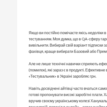
Якщо ви постійно помічаєте якісь недоліки в
тестуванням. Моя думка, що в QA-сферу гар
вивільнити. Вибирай свій варіант підписки з
фахівця, краще вибирати Базовий або Прем
Але не лише технічні навички сприяють ефек
(помилок), які зараз є в продукті. Ефектив
«Тестувальник» в Україні заробляє грн.
Навіть досвідчені айтівці часто вчаться само
готові пропонувати високі заробітні плати. 
вручив своєму українському колезі Ханукаль
технологій, перехід в онлайн – зараз знайти р